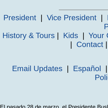
President
|
Vice President
|
P
History & Tours
|
Kids
|
Your
|
Contact
Email Updates
|
Español
Pol
El pasado 28 de marzo, el Presidente Bush 