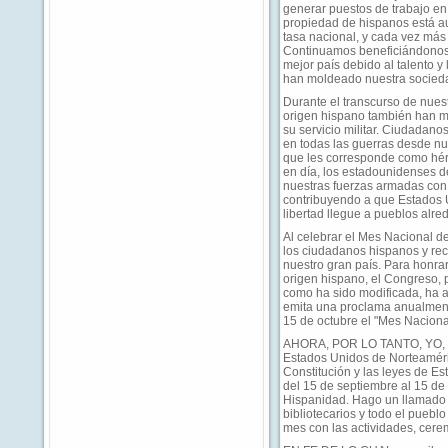
generar puestos de trabajo en
propiedad de hispanos está a
tasa nacional, y cada vez más
Continuamos beneficiándonos 
mejor país debido al talento 
han moldeado nuestra socied
Durante el transcurso de nuest
origen hispano también han m
su servicio militar. Ciudadan
en todas las guerras desde nu
que les corresponde como héro
en día, los estadounidenses 
nuestras fuerzas armadas con 
contribuyendo a que Estados 
libertad llegue a pueblos alr
Al celebrar el Mes Nacional d
los ciudadanos hispanos y re
nuestro gran país. Para honra
origen hispano, el Congreso, p
como ha sido modificada, ha a
emita una proclama anualment
15 de octubre el "Mes Naciona
AHORA, POR LO TANTO, YO, 
Estados Unidos de Norteaméric
Constitución y las leyes de E
del 15 de septiembre al 15 de
Hispanidad. Hago un llamado a
bibliotecarios y todo el pue
mes con las actividades, cer