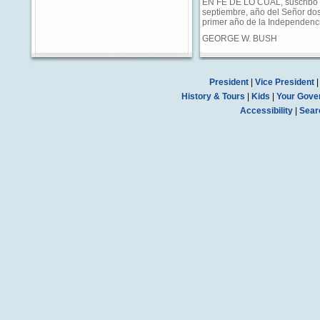
EN FE DE LO CUAL, suscribo l
septiembre, año del Señor dos 
primer año de la Independenc
GEORGE W. BUSH
President
|
Vice President
History & Tours
|
Kids
|
Your Gove
Accessibility
|
Sear