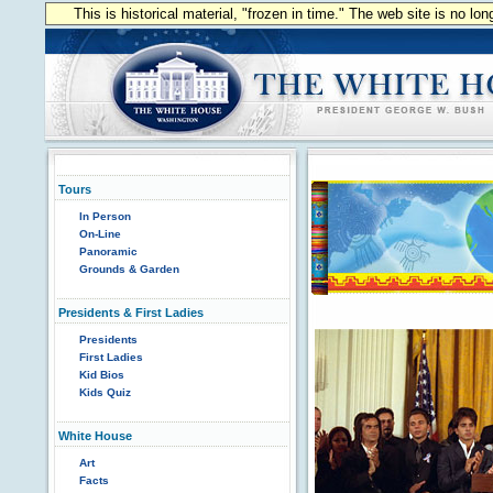
This is historical material, "frozen in time." The web site is no l
Tours
In Person
On-Line
Panoramic
Grounds & Garden
Presidents & First Ladies
Presidents
First Ladies
Kid Bios
Kids Quiz
White House
Art
Facts