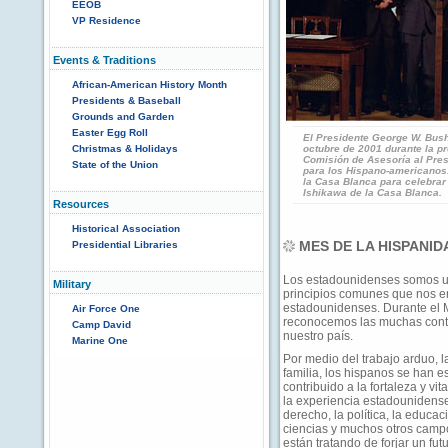
EEOB
VP Residence
Events & Traditions
African-American History Month
Presidents & Baseball
Grounds and Garden
Easter Egg Roll
El Presidente George W. Bush
Christmas & Holidays
octubre de 2001 durante la p
Comisión de Asesoría al Pres
State of the Union
para los Hispano-americanos.
la Casa Blanca para celebrar
Ishikawa de la Casa Blanca.
Resources
Historical Association
MES DE LA HISPANID
Presidential Libraries
Los estadounidenses somos u
Military
principios comunes que nos e
estadounidenses. Durante el 
Air Force One
reconocemos las muchas cont
Camp David
nuestro país.
Marine One
Por medio del trabajo arduo, l
familia, los hispanos se han e
contribuido a la fortaleza y v
la experiencia estadounidense
derecho, la política, la educaci
ciencias y muchos otros camp
están tratando de forjar un fu