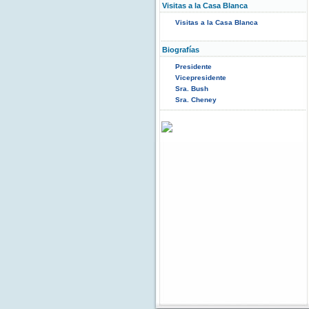
Visitas a la Casa Blanca
Visitas a la Casa Blanca
Biografías
Presidente
Vicepresidente
Sra. Bush
Sra. Cheney