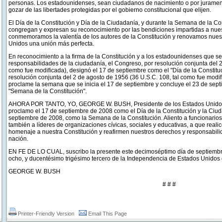
personas. Los estadounidenses, sean ciudadanos de nacimiento o por jurament
gozar de las libertades protegidas por el gobierno constitucional que elijen.
El Día de la Constitución y Día de la Ciudadanía, y durante la Semana de la Co
congregan y expresan su reconocimiento por las bendiciones impartidas a nues
conmemoramos la valentía de los autores de la Constitución y renovamos nue
Unidos una unión más perfecta.
En reconocimiento a la firma de la Constitución y a los estadounidenses que se
responsabilidades de la ciudadanía, el Congreso, por resolución conjunta del 2
como fue modificada), designó el 17 de septiembre como el "Día de la Constituc
resolución conjunta del 2 de agosto de 1956 (36 U.S.C. 108, tal como fue modifi
proclame la semana que se inicia el 17 de septiembre y concluye el 23 de sep
"Semana de la Constitución".
AHORA POR TANTO, YO, GEORGE W. BUSH, Presidente de los Estados Unidos d
proclamo el 17 de septiembre de 2008 como el Día de la Constitución y la Ciud
septiembre de 2008, como la Semana de la Constitución. Aliento a funcionarios 
también a líderes de organizaciones cívicas, sociales y educativas, a que rea
homenaje a nuestra Constitución y reafirmen nuestros derechos y responsabil
nación.
EN FE DE LO CUAL, suscribo la presente este decimoséptimo día de septiembr
ocho, y ducentésimo trigésimo tercero de la Independencia de Estados Unidos
GEORGE W. BUSH
# # #
Printer-Friendly Version
Email This Page