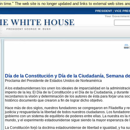
n in time." The web site is no longer updated and links to external web sites an
PRESIDENT
|
VICE PRE
Your Government
Día de la Constitución y Día de la Ciudadanía, Semana de
Proclama del Presidente de Estados Unidos de Norteamérica
A los estadounidenses los unen los ideales de imparcialidad en la administració
imperio de la ley. El Día de la Constitución y el Día de la Ciudadanía, y durant
recordamos la visión y determinación de los autores de ésta para forjar una s
histórico documento que crearon a fin de lograr dicho objetivo.
Hace más de dos siglos, nuestros fundadores se congregaron en Filadelfia y r
justicia y resguardaría la libertad de todos nuestros ciudadanos. Los fundador
gobierno con un sistema de equilibrio de poderes entre ellas. La nuestra es la 
mundo, y el experimento estadounidense sigue siendo la mayor esperanza de l
La Constitución forjó la doctrina estadounidense de libertad e igualdad, y ha 