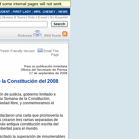
d some internal pages will not work.
SIDENT
|
FIRST LADY
|
MRS. CHENEY
|
NEWS
|
History & Tours
|
Kids
|
E-mail
|
En Español
Podcasts
RSS Feeds
Printer-Friendly Version
Email This
Page
Para su publicación inmediata
Oficina del Secretario de Prensa
17 de septiembre de 2008
 la Constitución del 2008
n de justicia, gobierno limitado e
e la Semana de la Constitución,
ociedad libre, y conmemoramos el
edactaron una carta que promovería la
es crearon tres ramas separadas de
más antigua constitución escrita del
ibertad para el mundo.
suscitado la superación de innumerables