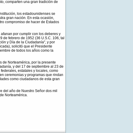
o, comparten una gran tradición de
nstitución, los estadounidenses se
tra gran nación. En esta ocasión,
stro compromiso de hacer de Estados
 afanan por cumplir con los deberes y
9 de febrero de 1952 (36 U.S.C. 106, tal
ión y Día de la Ciudadanía", y por
cada), solicitó que el Presidente
tiembre de todos los años como la
e Norteamérica, por la presente
adanía, y del 17 de septiembre al 23 de
federales, estatales y locales, como
licen ceremonias y programas que rindan
idades como ciudadanos de esta gran
e del año de Nuestro Señor dos mil
 de Norteamérica.