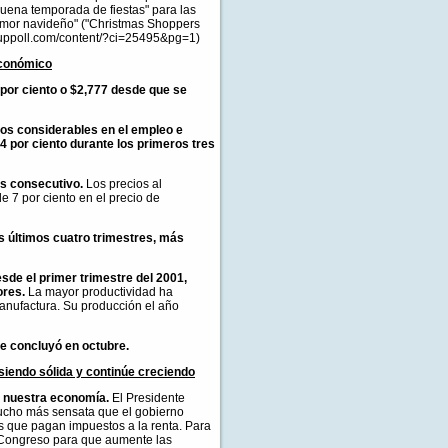
uena temporada de fiestas" para las
umor navideño" ("Christmas Shoppers
lluppoll.com/content/?ci=25495&pg=1)
económico
por ciento o $2,777 desde que se
ros considerables en el empleo e
 por ciento durante los primeros tres
s consecutivo.
Los precios al
e 7 por ciento en el precio de
s últimos cuatro trimestres, más
sde el primer trimestre del 2001,
ores.
La mayor productividad ha
manufactura. Su producción el año
e concluyó en octubre.
siendo sólida y continúe creciendo
e nuestra economía.
El Presidente
ucho más sensata que el gobierno
os que pagan impuestos a la renta. Para
 Congreso para que aumente las