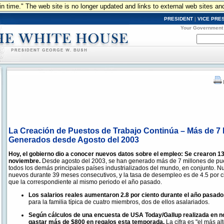
n in time." The web site is no longer updated and links to external web sites an
PRESIDENT
|
VICE PRE
Your Government
La Creación de Puestos de Trabajo Continúa – Más de 7
Generados desde Agosto del 2003
Hoy, el gobierno dio a conocer nuevos datos sobre el empleo: Se crearon 1
noviembre.
Desde agosto del 2003, se han generado más de 7 millones de pu
todos los demás principales países industrializados del mundo, en conjunto. 
nuevos durante 39 meses consecutivos, y la tasa de desempleo es de 4.5 por c
que la correspondiente al mismo periodo el año pasado.
Los salarios reales aumentaron 2.8 por ciento durante el año pasado
para la familia típica de cuatro miembros, dos de ellos asalariados.
Según cálculos de una encuesta de USA Today/Gallup realizada en 
gastar más de $800 en regalos esta temporada.
La cifra es "el más al