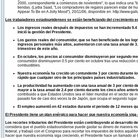
2000, correspondiente a comienzos de noviembre", lo que indica una "b
tiendas. (Lydia Saad, "Los compradores de regalos parecen estar de h
Appear To Be en A Jolly Mood"), 20/11/06, disponible en: http://www.ga
Los trabajadores estadounidenses se están beneficiando del crecimiento 
Los ingresos reales después de impuestos se han incrementado 9.4 
inició la gestión del Presidente.
Los gastos reales del consumidor, que se han beneficiado de los log
ingresos personales más altos, aumentaron con una tasa anual de 3.4
trimestres de este año.
En octubre, los precios al consumidor disminuyeron por segundo me
consumidor disminuyeron 0.5 por ciento en octubre tras una reducción d
combustibles.
Nuestra economía ha crecido un contundente 3 por ciento durante lo
rápido que cualquier otro de los principales países industrializados.
La productividad ha aumentado con una tasa anual de 3 por ciento de
mayor a la tasa anual de 2.4 por ciento durante los cinco años anteri
contribuido a que Estados Unidos sea el líder mundial en el sector de 
pasado fue de casi dos veces la de Japón, que ocupa el segundo lugar.
El empleo aumentó en 42 estados durante el periodo de 12 meses qu
El Presidente tiene un plan enérgico para hacer que nuestra economía siga 
Los recortes tributarios del Presidente están contribuyendo al desarrollo d
considera que el pueblo estadounidense puede gastar su dinero de manera m
federal, y trabajó con el Congreso para recortar los impuestos de todos aquéll
hacer que nuestra economía siga creciendo, el Presidente hace un llamado al