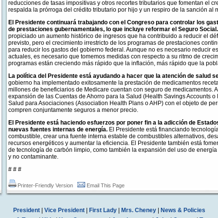
reducciones de tasas impositivas y otros recortes tributarios que fomentan el c
respalda la prórroga del crédito tributario por hijo y un respiro de la sanción al
El Presidente continuará trabajando con el Congreso para controlar los ga
de prestaciones gubernamentales, lo que incluye reformar el Seguro Social.
propiciado un aumento histórico de ingresos que ha contribuido a reducir el défi
previsto, pero el crecimiento irrestricto de los programas de prestaciones cont
para reducir los gastos del gobierno federal. Aunque no es necesario reducir e
actuales, es necesario que tomemos medidas con respecto a su ritmo de crecim
programas están creciendo más rápido que la inflación, más rápido que la pob
La política del Presidente está ayudando a hacer que la atención de salud
gobierno ha implementado exitosamente la prestación de medicamentos recet
millones de beneficiarios de Medicare cuentan con seguro de medicamentos. A
expansión de las Cuentas de Ahorro para la Salud (Health Savings Accounts o 
Salud para Asociaciones (Association Health Plans o AHP) con el objeto de pe
compren conjuntamente seguros a menor precio.
El Presidente está haciendo esfuerzos por poner fin a la adicción de Estados
nuevas fuentes internas de energía.
El Presidente está financiando tecnologí
combustible, crear una fuente interna estable de combustibles alternativos, des
recursos energéticos y aumentar la eficiencia. El Presidente también está fomen
de tecnología de carbón limpio, como también la expansión del uso de energí
y no contaminante.
# # #
Printer-Friendly Version
Email This Page
President
|
Vice President
|
First Lady
|
Mrs. Cheney
|
News & Policies