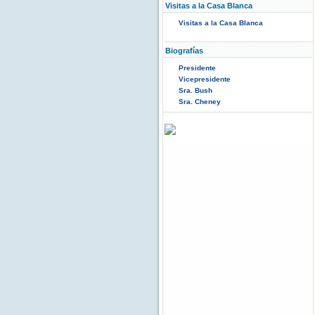
Visitas a la Casa Blanca
Visitas a la Casa Blanca
Biografías
Presidente
Vicepresidente
Sra. Bush
Sra. Cheney