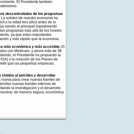
recimiento. El Presidente también
 matrimonio.
stos descontrolados de los programas
La solidez de nuestra economía ha
cit a la mitad tres años antes de lo
inúa siendo el principal impedimento
stos programas más allá de los niveles
iento, ya que estos importantes
lación y más rápido que la economía.
 sea más económica y más accesible.
El
ados con Medicare, y ahora más de 38
demás, el Presidente ha propuesto la
HSA) y la creación de los Planes de
rmitir que las pequeñas empresas
 Unidos al petróleo y desarrollar
a nueva para crear nuevas fuentes de
arrollar nuevas fuentes internas de
tando la investigación y el desarrollo
a nuclear, de manera segura, económica