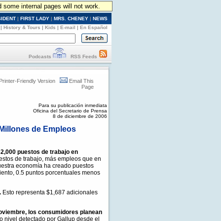
d some internal pages will not work.
SIDENT
|
FIRST LADY
|
MRS. CHENEY
|
NEWS
|
History & Tours
|
Kids
|
E-mail
|
En Español
Podcasts
RSS Feeds
Printer-Friendly Version
Email This
Page
Para su publicación inmediata
Oficina del Secretario de Prensa
8 de diciembre de 2006
 Millones de Empleos
32,000 puestos de trabajo en
estos de trabajo, más empleos que en
Nuestra economía ha creado puestos
iento, 0.5 puntos porcentuales menos
.
Esto representa $1,687 adicionales
noviembre, los consumidores planean
to nivel detectado por Gallup desde el