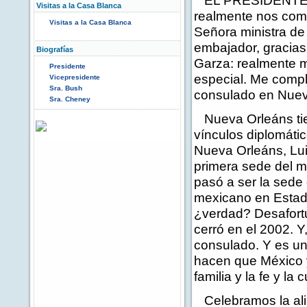
EL PRESIDENTE:
Visitas a la Casa Blanca
realmente nos comp
Visitas a la Casa Blanca
Señora ministra de
embajador, gracia
Biografías
Garza: realmente 
Presidente
especial. Me compl
Vicepresidente
Sra. Bush
consulado en Nueva
Sra. Cheney
Nueva Orleáns tien
vínculos diplomáti
Nueva Orleáns, Lui
primera sede del 
pasó a ser la sede
mexicano en Estado
¿verdad? Desafort
cerró en el 2002. 
consulado. Y es un
hacen que México 
familia y la fe y la c
Celebramos la alia