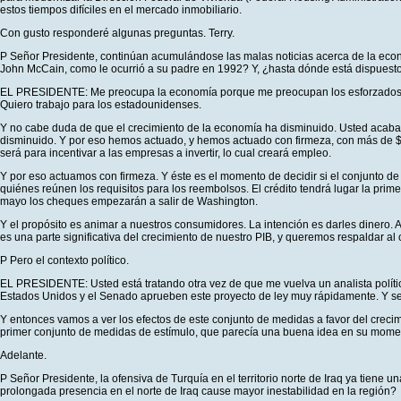
estos tiempos difíciles en el mercado inmobiliario.
Con gusto responderé algunas preguntas. Terry.
P Señor Presidente, continúan acumulándose las malas noticias acerca de la econo
John McCain, como le ocurrió a su padre en 1992? Y, ¿hasta dónde está dispuesto 
EL PRESIDENTE: Me preocupa la economía porque me preocupan los esforzados es
Quiero trabajo para los estadounidenses.
Y no cabe duda de que el crecimiento de la economía ha disminuido. Usted acaba 
disminuido. Y por eso hemos actuado, y hemos actuado con firmeza, con más de $1
será para incentivar a las empresas a invertir, lo cual creará empleo.
Y por eso actuamos con firmeza. Y éste es el momento de decidir si el conjunto d
quiénes reúnen los requisitos para los reembolsos. El crédito tendrá lugar la p
mayo los cheques empezarán a salir de Washington.
Y el propósito es animar a nuestros consumidores. La intención es darles dinero. A
es una parte significativa del crecimiento de nuestro PIB, y queremos respaldar 
P Pero el contexto político.
EL PRESIDENTE: Usted está tratando otra vez de que me vuelva un analista polític
Estados Unidos y el Senado aprueben este proyecto de ley muy rápidamente. Y se t
Y entonces vamos a ver los efectos de este conjunto de medidas a favor del crec
primer conjunto de medidas de estímulo, que parecía una buena idea en su momen
Adelante.
P Señor Presidente, la ofensiva de Turquía en el territorio norte de Iraq ya tiene 
prolongada presencia en el norte de Iraq cause mayor inestabilidad en la región?