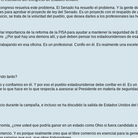
Congreso resuelva este problema. El Senado ha resuelto el problema. Y la gente di
 para aprobar el proyecto de ley del Senado. Es un proyecto con el respaldo de 
icio, se trata de la voluntad del pueblo, que desea darles a los profesionales las 
icular importancia de la reforma de la FISA para ayudar a mantener la seguridad de
e. ¿Por qué hay una demora allí, y qué deben pensar los estadounidenses de es
ajando en esa oficina. Es un profesional. Confío en él. Es realmente una excele
ndo tanto?
 y confiamos en él. Y por eso el pueblo estadounidense debe confiar en él. Es un
e lo que hace en lo que respecta a asesorar al Presidente en materia de seguridad
ercio durante la campaña, e incluso se ha discutido la salida de Estados Unidos d
conomía, ¿cree usted que podría ganar en un estado como Ohio si fuera candidato 
ercio. Y es porque realmente creo que el libre comercio es esencial para la gener
s salarios que sus. que otros trabajadores.