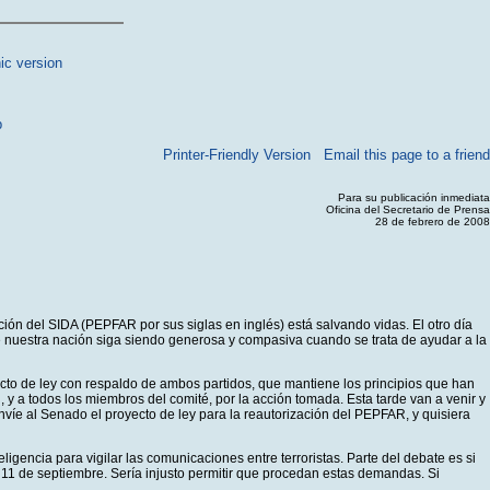
ic version
p
Printer-Friendly Version
Email this page to a friend
Para su publicación inmediata
Oficina del Secretario de Prensa
28 de febrero de 2008
 del SIDA (PEPFAR por sus siglas en inglés) está salvando vidas. El otro día
ue nuestra nación siga siendo generosa y compasiva cuando se trata de ayudar a la
cto de ley con respaldo de ambos partidos, que mantiene los principios que han
 a todos los miembros del comité, por la acción tomada. Esta tarde van a venir y
íe al Senado el proyecto de ley para la reautorización del PEPFAR, y quisiera
igencia para vigilar las comunicaciones entre terroristas. Parte del debate es si
 de septiembre. Sería injusto permitir que procedan estas demandas. Si