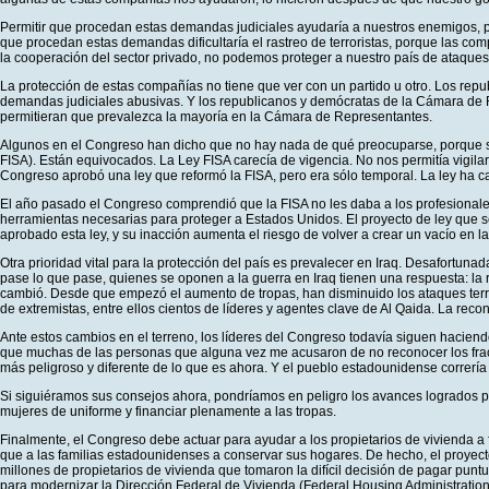
Permitir que procedan estas demandas judiciales ayudaría a nuestros enemigos, porqu
que procedan estas demandas dificultaría el rastreo de terroristas, porque las 
la cooperación del sector privado, no podemos proteger a nuestro país de ataques t
La protección de estas compañías no tiene que ver con un partido u otro. Los re
demandas judiciales abusivas. Y los republicanos y demócratas de la Cámara de Re
permitieran que prevalezca la mayoría en la Cámara de Representantes.
Algunos en el Congreso han dicho que no hay nada de qué preocuparse, porque si p
FISA). Están equivocados. La Ley FISA carecía de vigencia. No nos permitía vigilar 
Congreso aprobó una ley que reformó la FISA, pero era sólo temporal. La ley ha
El año pasado el Congreso comprendió que la FISA no les daba a los profesionale
herramientas necesarias para proteger a Estados Unidos. El proyecto de ley que s
aprobado esta ley, y su inacción aumenta el riesgo de volver a crear un vacío en la 
Otra prioridad vital para la protección del país es prevalecer en Iraq. Desafort
pase lo que pase, quienes se oponen a la guerra en Iraq tienen una respuesta: la r
cambió. Desde que empezó el aumento de tropas, han disminuido los ataques terrori
de extremistas, entre ellos cientos de líderes y agentes clave de Al Qaida. La rec
Ante estos cambios en el terreno, los líderes del Congreso todavía siguen haciendo 
que muchas de las personas que alguna vez me acusaron de no reconocer los fraca
más peligroso y diferente de lo que es ahora. Y el pueblo estadounidense correría
Si siguiéramos sus consejos ahora, pondríamos en peligro los avances logrados po
mujeres de uniforme y financiar plenamente a las tropas.
Finalmente, el Congreso debe actuar para ayudar a los propietarios de vivienda a
que a las familias estadounidenses a conservar sus hogares. De hecho, el proyecto 
millones de propietarios de vivienda que tomaron la difícil decisión de pagar pun
para modernizar la Dirección Federal de Vivienda (Federal Housing Administratio