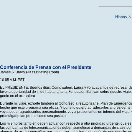
History &
Conferencia de Prensa con el Presidente
James S. Brady Press Briefing Room
10:05 A.M. EST
EL PRESIDENTE: Buenos días. Como saben, Laura y yo acabamos de regresar de Áfr
tuve la oportunidad de ir. de hablar ante la Fundación Sullivan sobre nuestro via
gente en el extranjero.
Durante mi viaje, exhorté también al Congreso a reautorizar el Plan de Emergenci
hecho que este programa sea eficaz. Y por ello quiero agradecerles al presidente
voy a poder agradecerles personalmente. voy a presentarles un informe del viaje
promulgarlo tan pronto como sea posible.
Los miembros también deben actuar con respecto a otra prioridad urgente, que es ap
las compañías de telecomunicaciones deben someterse a demandas de clase porqu
algunas de estas compañías nos ayudaron, lo hicieron después de que nuestro gobi