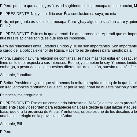
P Pero. primero que nada, ¿está usted sugiriendo, o le preocupa que, de hecho, Me
EL PRESIDENTE: No, yo no diría eso. Ésa conclusión es suya, no mía.
P No, mi pregunta es si eso le preocupa. Pero. ¿hay algo que sacó en claro y qui
Putin?
EL PRESIDENTE: Esto es lo que aprendí. Lo que aprendí es. Aprendí que es importa
nuestras relaciones son tales que eso es imposible.
Pero las relaciones entre Estados Unidos y Rusia son importantes. Son importante
a cargo de la política exterior de Rusia. Hacerlo es de interés para nuestro país.
Ahora, cuando hay una relación de confianza, se hace más fácil estar en desacue
firme en lo que respecta a sus intereses. Bueno, yo también lo soy. Y hemos tenid
embargo, a pesar de eso, de nuestras diferencias de opinión, nuestra relación f
Adelante, Jonathan.
P Señor Presidente, ¿cree que si tenemos la retirada rápida de Iraq de la que hab
en Iraq, entonces tendríamos que actuar por la seguridad de nuestra nación y nuest
Entonces, me pregunto si.
EL PRESIDENTE: Ése es un comentario interesante. Si Al Qaida estuviera procurán
suficiente caos y desorden para establecer una base desde la cual lanzar ataques
base, que era la provincia de Anbar. Y entonces, sí, ése es uno de los desafíos a 
una base o refugio en la provincia de Anbar.
Adelante, Bill.
P Pero.