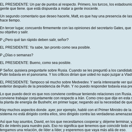
EL PRESIDENTE: Un par de puntos al respecto. Primero, los turcos, los estadounid
gente que tiene. que está dispuesta a matar a gente inocente.
Un segundo comentario que deseo hacerle, Matt, es que hay una presencia de las 
hace tiempo.
En tercer lugar, concuerdo firmemente con las opiniones del secretario Gates, que
su objetivo y salir.
P ¿Pero qué tan rápido deben salir, señor?
EL PRESIDENTE: Ya sabe, tan pronto como sea posible.
P ¿Días o semanas?
EL PRESIDENTE: Bueno, como sea posible.
P Señor, quisiera preguntarle sobre Rusia. Cuando se les preguntó a los candida
Putin todavía en el panorama. Y los críticos dirían que usted no supo juzgar a Vl
EL PRESIDENTE: Tampoco sé mucho sobre Medvedev. Y sería interesante ver quién l
exterior después de la presidencia de Putin. Y no puedo responder todavía esa pr
Lo que puedo decir es que nos conviene continuar teniendo relaciones con Rusia.
conviene trabajar conjuntamente con respecto a Irán. Como creo que dije en esta sa
la planta de energía de Bushehr, en primer lugar, negando así la necesidad de que
Hay muchos aspectos donde. ayer, por ejemplo, hablé con el Primer Ministro de la
sistema no está dirigido contra ellos, sino dirigido contra las verdaderas amenaza
Así que hay asuntos, David, en los que necesitamos cooperar y, déjeme terminar, y 
Es de interés para nuestro país. Eso no significa que tenemos que coincidir todo 
tengamos una relación, de líder a líder, y esperemos que vaya más allá de eso.