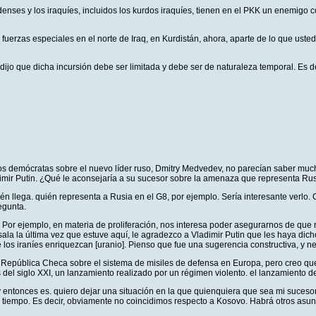
enses y los iraquíes, incluidos los kurdos iraquíes, tienen en el PKK un enemigo
fuerzas especiales en el norte de Iraq, en Kurdistán, ahora, aparte de lo que us
 dijo que dicha incursión debe ser limitada y debe ser de naturaleza temporal. Es 
tos demócratas sobre el nuevo líder ruso, Dmitry Medvedev, no parecían saber muc
adimir Putin. ¿Qué le aconsejaría a su sucesor sobre la amenaza que representa Rus
lega. quién representa a Rusia en el G8, por ejemplo. Sería interesante verlo. C
egunta.
 Por ejemplo, en materia de proliferación, nos interesa poder asegurarnos de que
la la última vez que estuve aquí, le agradezco a Vladimir Putin que les haya dicho
 los iraníes enriquezcan [uranio]. Pienso que fue una sugerencia constructiva, y n
 República Checa sobre el sistema de misiles de defensa en Europa, pero creo que
s del siglo XXI, un lanzamiento realizado por un régimen violento. el lanzamiento 
entonces es. quiero dejar una situación en la que quienquiera que sea mi sucesor p
el tiempo. Es decir, obviamente no coincidimos respecto a Kosovo. Habrá otros asu