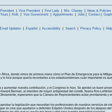
President
|
Vice President
|
First Lady
|
Mrs. Cheney
|
News & Policies
 Tours
|
Kids
|
Your Government
|
Appointments
|
Jobs
|
Contact
|
Graph
Email Updates
|
Español
|
Accessibility
|
Search
|
Privacy Policy
|
Hel
ica, donde vimos de primera mano cómo el Plan de Emergencia para la Mitigación
je, y lo hice porque quería recordarles a los estadounidenses cuán importante es q
a y aumentar nuestra contribución, y el Congreso lo hizo. Se aprobó un buen proye
 Howard Berman, al miembro de mayor antigüedad del comité, Ileana Ros-Lehtinen, y
. Obviamente, esperamos que la Cámara de Representantes actúe prontamente y env
robar la legislación que necesitan los profesionales de nuestros servicios de intel
e se cree que ayudaron a defender Estados Unidos después de los ataques del 11
erno les dijo que su ayuda era legal y vital para nuestra seguridad nacional.