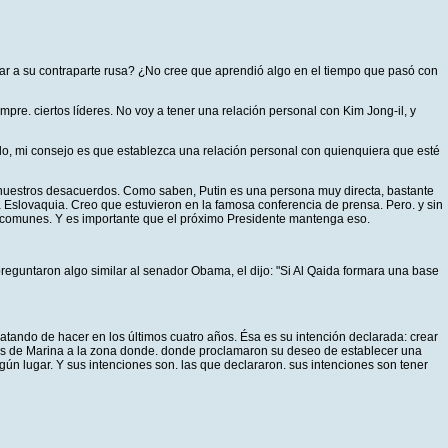
uar a su contraparte rusa? ¿No cree que aprendió algo en el tiempo que pasó con
e. ciertos líderes. No voy a tener una relación personal con Kim Jong-il, y
llo, mi consejo es que establezca una relación personal con quienquiera que esté
o nuestros desacuerdos. Como saben, Putin es una persona muy directa, bastante
a Eslovaquia. Creo que estuvieron en la famosa conferencia de prensa. Pero. y sin
es comunes. Y es importante que el próximo Presidente mantenga eso.
reguntaron algo similar al senador Obama, el dijo: "Si Al Qaida formara una base
tando de hacer en los últimos cuatro años. Ésa es su intención declarada: crear
antes de Marina a la zona donde. donde proclamaron su deseo de establecer una
gún lugar. Y sus intenciones son. las que declararon. sus intenciones son tener