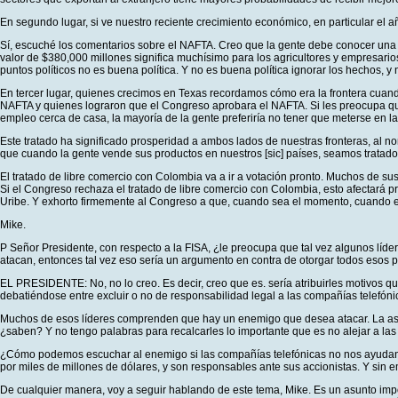
En segundo lugar, si ve nuestro reciente crecimiento económico, en particular el 
Sí, escuché los comentarios sobre el NAFTA. Creo que la gente debe conocer una 
valor de $380,000 millones significa muchísimo para los agricultores y empresario
puntos políticos no es buena política. Y no es buena política ignorar los hechos, y
En tercer lugar, quienes crecimos en Texas recordamos cómo era la frontera cuand
NAFTA y quienes lograron que el Congreso aprobara el NAFTA. Si les preocupa que
empleo cerca de casa, la mayoría de la gente preferiría no tener que meterse en 
Este tratado ha significado prosperidad a ambos lados de nuestras fronteras, al n
que cuando la gente vende sus productos en nuestros [sic] países, seamos tratad
El tratado de libre comercio con Colombia va a ir a votación pronto. Muchos de sus
Si el Congreso rechaza el tratado de libre comercio con Colombia, esto afectará p
Uribe. Y exhorto firmemente al Congreso a que, cuando sea el momento, cuando el
Mike.
P Señor Presidente, con respecto a la FISA, ¿le preocupa que tal vez algunos líd
atacan, entonces tal vez eso sería un argumento en contra de otorgar todos esos 
EL PRESIDENTE: No, no lo creo. Es decir, creo que es. sería atribuirles motivos 
debatiéndose entre excluir o no de responsabilidad legal a las compañías telefóni
Muchos de esos líderes comprenden que hay un enemigo que desea atacar. La asa
¿saben? Y no tengo palabras para recalcarles lo importante que es no alejar a la
¿Cómo podemos escuchar al enemigo si las compañías telefónicas no nos ayudan?
por miles de millones de dólares, y son responsables ante sus accionistas. Y sin em
De cualquier manera, voy a seguir hablando de este tema, Mike. Es un asunto impo