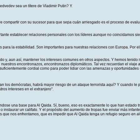
dvedev sea un títere de Vladimir Putin? Y.
ere compartir con su sucesor para que sepa cuán arriesgado es el proceso de eval
nte establecer relaciones personales con los líderes aunque no coincidamos siempr
s para la estabilidad. Son importantes para nuestras relaciones con Europa. Por e
rdo y, aun así, mantener los intereses comunes en otros aspectos. Y hemos tenid
o nuestros encontronazos, encontronazos diplomáticos. Tal vez recuerdan el viaje 
ue suficientemente cordial como para poder lidiar con las amenazas y oportunidad
lan los demócratas, habrá mayor riesgo de un ataque terrorista aquí? Y cuando le p
ros intereses en el extranjero".
dose una base para Al Qaida. Sí, bueno, eso es exactamente lo que han estado tra
 o instaurar un califato. Y el propósito del aumento de tropas fue enviar más inf
los que nos enfrentamos, que es impedir que Al Qaida tenga un refugio seguro en al