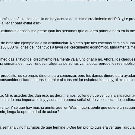
mía, la más reciente es la de hoy acerca del mínimo crecimiento del PIB. ¿Le preo
a llegar para evitar eso?
tadounidenses, me preocupan las personas que quieren poner dinero en la mesa 
de citar otro ejemplo de esta disminución. No creo que nos estemos camino a una
50,000 millones de incentivos a favor del crecimiento económico. fundamentalmen
e medidas a favor del crecimiento realmente va a funcionar o no. Ahora, los cheq
rimera semana de mayo. Es decir, algunas personas van a optar porque los reembol
 propósito, es su propio dinero, para comenzar, pero les damos dinero para ayudarl
al consumidor estadounidense, alentar al consumidor estadounidense y, al mismo ti
o. Mire, ustedes decidan eso. Es decir, hemos. yo tengo que ver con la situación 
rata de una importante ley, y sería una buena señal si, de vez en cuando, pudiéra
imiento. Y sé que hay mucha gente, aquí en Washington, gente que quiere un segu
to, tenga la oportunidad de actuar?
una semana y no hay visos de que termine. ¿Qué tan pronto quisiera ver que Turquía 