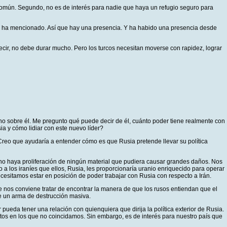
 común. Segundo, no es de interés para nadie que haya un refugio seguro para
ted ha mencionado. Así que hay una presencia. Y ha habido una presencia desde
decir, no debe durar mucho. Pero los turcos necesitan moverse con rapidez, lograr
ho sobre él. Me pregunto qué puede decir de él, cuánto poder tiene realmente con
ia y cómo lidiar con este nuevo líder?
reo que ayudaría a entender cómo es que Rusia pretende llevar su política
 no haya proliferación de ningún material que pudiera causar grandes daños. Nos
 a los iraníes que ellos, Rusia, les proporcionaría uranio enriquecido para operar
ecesitamos estar en posición de poder trabajar con Rusia con respecto a Irán.
 nos conviene tratar de encontrar la manera de que los rusos entiendan que el
de un arma de destrucción masiva.
ueda tener una relación con quienquiera que dirija la política exterior de Rusia.
ntos en los que no coincidamos. Sin embargo, es de interés para nuestro país que