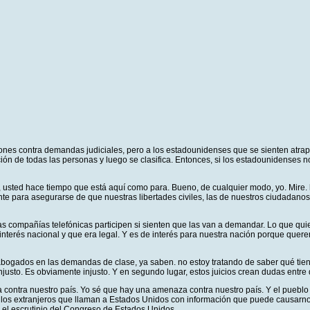
nes contra demandas judiciales, pero a los estadounidenses que se sienten atrapa
ión de todas las personas y luego se clasifica. Entonces, si los estadounidenses n
usted hace tiempo que está aquí como para. Bueno, de cualquier modo, yo. Mire. 
e para asegurarse de que nuestras libertades civiles, las de nuestros ciudadanos n
 compañías telefónicas participen si sienten que las van a demandar. Lo que quie
interés nacional y que era legal. Y es de interés para nuestra nación porque que
abogados en las demandas de clase, ya saben. no estoy tratando de saber qué tie
njusto. Es obviamente injusto. Y en segundo lugar, estos juicios crean dudas entr
a contra nuestro país. Yo sé que hay una amenaza contra nuestro país. Y el puebl
 los extranjeros que llaman a Estados Unidos con información que puede causarnos 
 el escrutinio del Congreso de Estados Unidos.