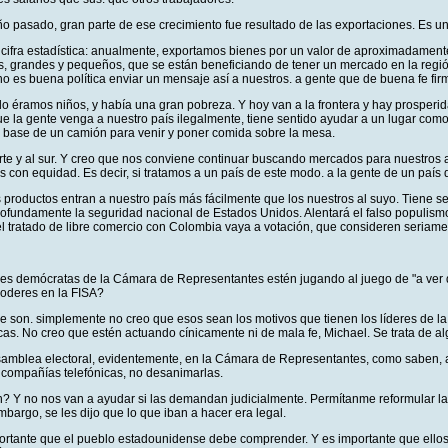
año pasado, gran parte de ese crecimiento fue resultado de las exportaciones. Es u
cifra estadística: anualmente, exportamos bienes por un valor de aproximadament
s, grandes y pequeños, que se están beneficiando de tener un mercado en la región.
 no es buena política enviar un mensaje así a nuestros. a gente que de buena fe firm
o éramos niños, y había una gran pobreza. Y hoy van a la frontera y hay prosperid
 la gente venga a nuestro país ilegalmente, tiene sentido ayudar a un lugar como
la base de un camión para venir y poner comida sobre la mesa.
orte y al sur. Y creo que nos conviene continuar buscando mercados para nuestros 
os con equidad. Es decir, si tratamos a un país de este modo. a la gente de un p
 productos entran a nuestro país más fácilmente que los nuestros al suyo. Tiene se
rofundamente la seguridad nacional de Estados Unidos. Alentará el falso populismo
 tratado de libre comercio con Colombia vaya a votación, que consideren seriamen
eres demócratas de la Cámara de Representantes estén jugando al juego de "a ver 
poderes en la FISA?
que son. simplemente no creo que esos sean los motivos que tienen los líderes de
cas. No creo que estén actuando cínicamente ni de mala fe, Michael. Se trata de a
mblea electoral, evidentemente, en la Cámara de Representantes, como saben, a 
s compañías telefónicas, no desanimarlas.
 Y no nos van a ayudar si las demandan judicialmente. Permítanme reformular la
bargo, se les dijo que lo que iban a hacer era legal.
rtante que el pueblo estadounidense debe comprender. Y es importante que ellos e