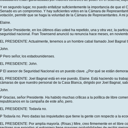
Y en segundo lugar, no puedo enfatizar suficientemente la importancia de que el 
Senado es un compromiso. Y hay suficientes votos en la Cámara de Representantes
votación, permitir que se haga la voluntad de la Cámara de Representantes. A mi ju
Elaine.
P Señor Presidente, en los últimos días usted ha repetido, una y otra vez, la part
seguridad nacional. Fran Townsend anunció su renuncia hace meses, en noviembr
EL PRESIDENTE: Actualmente, tenemos a un hombre cabal llamado Joel Bagnal trab
John.
P Pero señor, los estadounidenses.
EL PRESIDENTE: John.
P El asesor de Seguridad Nacional es un puesto clave. ¿Por qué se están demora
EL PRESIDENTE: Joel Bagnal está en ese puesto, Elaine. Está haciendo su trabajo
cámaras de que nuestro personal de la Casa Blanca, dirigido por Joel Bagnal, sab
John.
P Gracias, señor Presidente. Ha habido muchas críticas a la política de libre com
republicanos en la campaña de este año, pero.
EL PRESIDENTE: Todavía no.
P Todavía no. Pero dadas las inquietudes que tiene la gente con respecto a la e
EL PRESIDENTE: Por amplia mayoría. (Risas.) Mire, creo firmemente en el libre com
sectores que exportan al extranjero tiene mayores probabilidades de recibir mejore