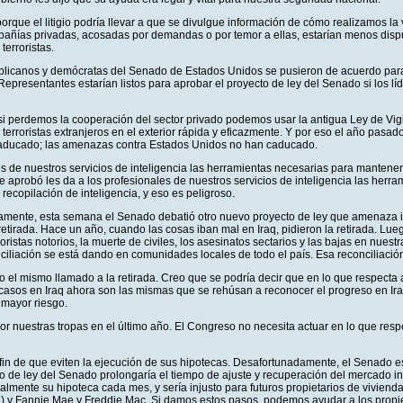
e el litigio podría llevar a que se divulgue información de cómo realizamos la vigil
compañías privadas, acosadas por demandas o por temor a ellas, estarían menos di
erroristas.
publicanos y demócratas del Senado de Estados Unidos se pusieron de acuerdo par
presentantes estarían listos para aprobar el proyecto de ley del Senado si los l
erdemos la cooperación del sector privado podemos usar la antigua Ley de Vigilanc
terroristas extranjeros en el exterior rápida y eficazmente. Y por eso el año pasado
 caducado; las amenazas contra Estados Unidos no han caducado.
s de nuestros servicios de inteligencia las herramientas necesarias para mantene
e aprobó les da a los profesionales de nuestros servicios de inteligencia las he
recopilación de inteligencia, y eso es peligroso.
unadamente, esta semana el Senado debatió otro nuevo proyecto de ley que amenaza 
etirada. Hace un año, cuando las cosas iban mal en Iraq, pidieron la retirada. Lue
stas notorios, la muerte de civiles, los asesinatos sectarios y las bajas en nuest
onciliación se está dando en comunidades locales de todo el país. Esa reconciliació
el mismo llamado a la retirada. Creo que se podría decir que en lo que respecta a s
sos en Iraq ahora son las mismas que se rehúsan a reconocer el progreso en Iraq
 mayor riesgo.
r nuestras tropas en el último año. El Congreso no necesita actuar en lo que resp
 fin de que eviten la ejecución de sus hipotecas. Desafortunadamente, el Senado 
de ley del Senado prolongaría el tiempo de ajuste y recuperación del mercado inmobi
tualmente su hipoteca cada mes, y sería injusto para futuros propietarios de vivie
n) y Fannie Mae y Freddie Mac. Si damos estos pasos, podemos ayudar a los propie