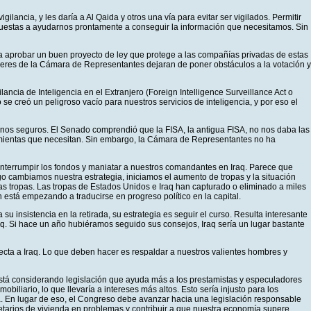
ancia, y les daría a Al Qaida y otros una vía para evitar ser vigilados. Permitir
spuestas a ayudarnos prontamente a conseguir la información que necesitamos. Sin
a aprobar un buen proyecto de ley que protege a las compañías privadas de estas
íderes de la Cámara de Representantes dejaran de poner obstáculos a la votación y
ia de Inteligencia en el Extranjero (Foreign Intelligence Surveillance Act o
 se creó un peligroso vacío para nuestros servicios de inteligencia, y por eso el
rnos seguros. El Senado comprendió que la FISA, la antigua FISA, no nos daba las
rramientas que necesitan. Sin embargo, la Cámara de Representantes no ha
interrumpir los fondos y maniatar a nuestros comandantes en Iraq. Parece que
go cambiamos nuestra estrategia, iniciamos el aumento de tropas y la situación
ras tropas. Las tropas de Estados Unidos e Iraq han capturado o eliminado a miles
n está empezando a traducirse en progreso político en la capital.
u insistencia en la retirada, su estrategia es seguir el curso. Resulta interesante
. Si hace un año hubiéramos seguido sus consejos, Iraq sería un lugar bastante
ecta a Iraq. Lo que deben hacer es respaldar a nuestros valientes hombres y
está considerando legislación que ayuda más a los prestamistas y especuladores
liario, lo que llevaría a intereses más altos. Esto sería injusto para los
nda. En lugar de eso, el Congreso debe avanzar hacia una legislación responsable
tarios de vivienda en problemas y contribuir a que nuestra economía supere