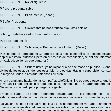
EL PRESIDENTE: No, el siguiente.
P Pero la pregunta sobre.
EL PRESIDENTE: Buen intento. (Risas.)
P Señor Presidente.
EL PRESIDENTE: Obviamente no hace mucho que usted está aquí.
John, ¿dónde ha estado, Jonathan? (Risas.)
P Al otro lado del río.
EL PRESIDENTE: Sí, bueno, sí. Bienvenido al otro lado. (Risas.)
P Usted puede lograr que el Congreso proteja a las compañías de telecomunicacio
espiar a estadounidenses, pero en el proceso de recopilación, se obtiene informac
privacidad, se tienen que aguantar?
EL PRESIDENTE: Si fuera usted, yo no lo pondría de ese modo en público. Bueno, 
civiles de los estadounidenses están bien protegidas. Hay una supervisión constant
la mayoría. todos los estadounidenses quieren.
Ahora permítame hablar de las compañías telefónicas. No se puede esperar que las
privadas. El gobierno les dijo a quienes presuntamente nos ayudaron que era por 
Necesitamos saberlo para proteger a la gente.
Era legal. Y ahora, de buenas a primeras, los abogados de los demandantes, los 
están intentando demandar judicialmente a estas compañías. En primer lugar, es i
Tal vez uno se podría relajar respecto a esto si no hubiera una verdadera amenaz
nuestros servicios de inteligencia las herramientas que necesitan para escuchar a
ciudadanos están garantizadas por muchos controles de poder en el sistema, bajo