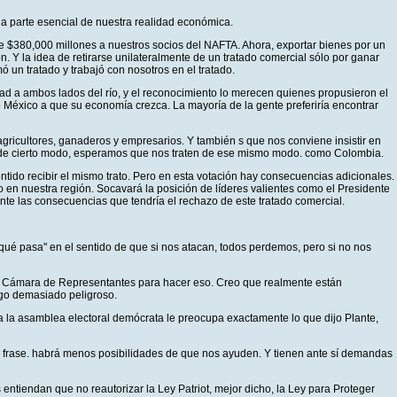
na parte esencial de nuestra realidad económica.
e $380,000 millones a nuestros socios del NAFTA. Ahora, exportar bienes por un
 Y la idea de retirarse unilateralmente de un tratado comercial sólo por ganar
ó un tratado y trabajó con nosotros en el tratado.
ad a ambos lados del río, y el reconocimiento lo merecen quienes propusieron el
 México a que su economía crezca. La mayoría de la gente preferiría encontrar
agricultores, ganaderos y empresarios. Y también s que nos conviene insistir en
aís de cierto modo, esperamos que nos traten de ese mismo modo. como Colombia.
ntido recibir el mismo trato. Pero en esta votación hay consecuencias adicionales.
 en nuestra región. Socavará la posición de líderes valientes como el Presidente
te las consecuencias que tendría el rechazo de este tratado comercial.
qué pasa" en el sentido de que si nos atacan, todos perdemos, pero si no nos
 la Cámara de Representantes para hacer eso. Creo que realmente están
lgo demasiado peligroso.
la asamblea electoral demócrata le preocupa exactamente lo que dijo Plante,
 frase. habrá menos posibilidades de que nos ayuden. Y tienen ante sí demandas
ntiendan que no reautorizar la Ley Patriot, mejor dicho, la Ley para Proteger