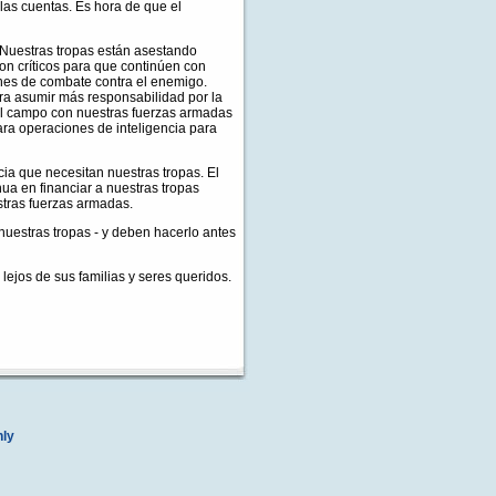
as cuentas. Es hora de que el
 Nuestras tropas están asestando
 son críticos para que continúen con
ones de combate contra el enemigo.
ara asumir más responsabilidad por la
 el campo con nuestras fuerzas armadas
ara operaciones de inteligencia para
ia que necesitan nuestras tropas. El
ua en financiar a nuestras tropas
stras fuerzas armadas.
nuestras tropas - y deben hacerlo antes
lejos de sus familias y seres queridos.
nly