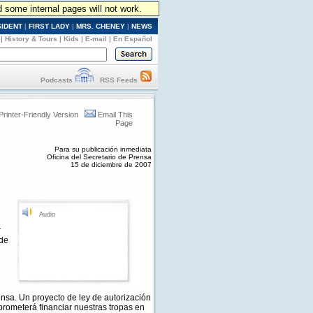
d some internal pages will not work.
SIDENT
|
FIRST LADY
|
MRS. CHENEY
|
NEWS
|
History & Tours
|
Kids
|
E-mail
|
En Español
Podcasts
RSS Feeds
Printer-Friendly Version
Email This
Page
Para su publicación inmediata
Oficina del Secretario de Prensa
15 de diciembre de 2007
Audio
r
 de
nsa. Un proyecto de ley de autorización
prometerá financiar nuestras tropas en