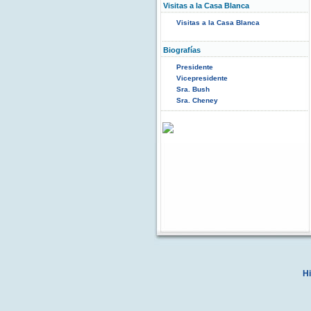
Visitas a la Casa Blanca
Visitas a la Casa Blanca
Biografías
Presidente
Vicepresidente
Sra. Bush
Sra. Cheney
Hi