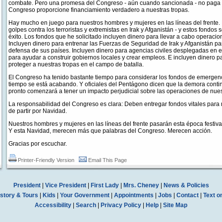
combate. Pero una promesa del Congreso - aún cuando sancionada - no paga l
Congreso proporcione financiamiento verdadero a nuestras tropas.
Hay mucho en juego para nuestros hombres y mujeres en las líneas del frente.
golpes contra los terroristas y extremistas en Irak y Afganistán - y estos fondos
éxito. Los fondos que he solicitado incluyen dinero para llevar a cabo operaci
Incluyen dinero para entrenar las Fuerzas de Seguridad de Irak y Afganistán p
defensa de sus países. Incluyen dinero para agencias civiles desplegadas en
para ayudar a construir gobiernos locales y crear empleos. E incluyen dinero p
proteger a nuestras tropas en el campo de batalla.
El Congreso ha tenido bastante tiempo para considerar los fondos de emergenc
tiempo se está acabando. Y oficiales del Pentágono dicen que la demora contin
pronto comenzará a tener un impacto perjudicial sobre las operaciones de nue
La responsabilidad del Congreso es clara: Deben entregar fondos vitales para 
de partir por Navidad.
Nuestros hombres y mujeres en las líneas del frente pasarán esta época festiva 
Y esta Navidad, merecen más que palabras del Congreso. Merecen acción.
Gracias por escuchar.
Printer-Friendly Version
Email This Page
President
|
Vice President
|
First Lady
|
Mrs. Cheney
|
News & Policies
story & Tours
|
Kids
|
Your Government
|
Appointments
|
Jobs
|
Contact
|
Text o
Accessibility
|
Search
|
Privacy Policy
|
Help
|
Site Map