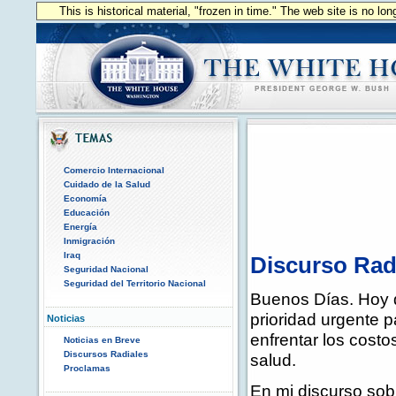
This is historical material, "frozen in time." The web site is no l
Comercio Internacional
Cuidado de la Salud
Economía
Educación
Energía
Inmigración
Iraq
Discurso Radi
Seguridad Nacional
Seguridad del Territorio Nacional
Buenos Días. Hoy q
prioridad urgente p
Noticias
enfrentar los costo
Noticias en Breve
Discursos Radiales
salud.
Proclamas
En mi discurso sobr