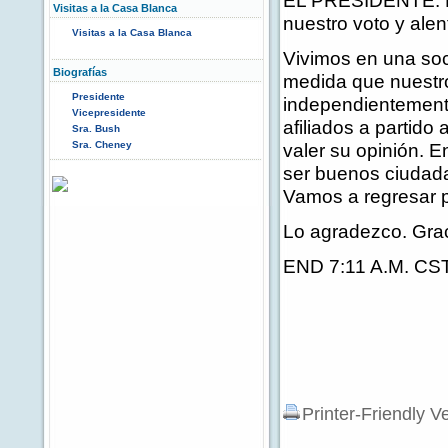
EL PRESIDENTE: La
Visitas a la Casa Blanca
nuestro voto y ale
Visitas a la Casa Blanca
Vivimos en una soci
Biografías
medida que nuestro 
Presidente
independientemente 
Vicepresidente
afiliados a partid
Sra. Bush
Sra. Cheney
valer su opinión. 
ser buenos ciudada
Vamos a regresar p
Lo agradezco. Grac
END 7:11 A.M. CS
Printer-Friendly V