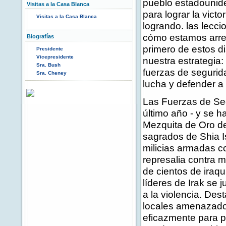
pueblo estadounide
Visitas a la Casa Blanca
para lograr la vict
Visitas a la Casa Blanca
logrando. las lecc
cómo estamos arreg
Biografías
primero de estos d
Presidente
Vicepresidente
nuestra estrategia: 
Sra. Bush
fuerzas de segurida
Sra. Cheney
lucha y defender a
Las Fuerzas de Seg
último año - y se
Mezquita de Oro de
sagrados de Shia 
milicias armadas 
represalia contra m
de cientos de iraq
líderes de Irak se 
a la violencia. De
locales amenazados
eficazmente para pr