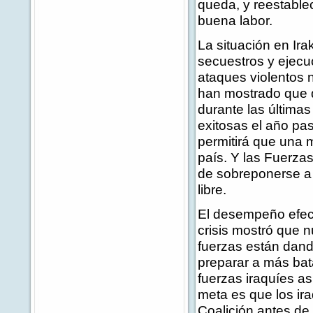
queda, y reestablec
buena labor.
La situación en Ir
secuestros y ejecuc
ataques violentos n
han mostrado que d
durante las últimas
exitosas el año pa
permitirá que una m
país. Y las Fuerza
de sobreponerse a d
libre.
El desempeño efect
crisis mostró que n
fuerzas están dand
preparar a más bata
fuerzas iraquíes as
meta es que los ira
Coalición antes de 