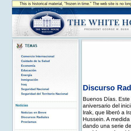
This is historical material, "frozen in time." The web site is no l
Comercio Internacional
Cuidado de la Salud
Economía
Educación
Energía
Inmigración
Iraq
Discurso Radi
Seguridad Nacional
Seguridad del Territorio Nacional
Buenos Días. Este 
aniversario del ini
Noticias
Irak, que liberó a 
Noticias en Breve
Discursos Radiales
Hussein. A medida 
Proclamas
dando una serie de 