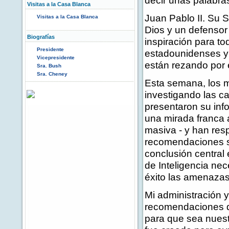
decir unas palabra
Visitas a la Casa Blanca
Juan Pablo II. Su S
Visitas a la Casa Blanca
Dios y un defensor
Biografías
inspiración para t
Presidente
estadounidenses y 
Vicepresidente
están rezando por 
Sra. Bush
Sra. Cheney
Esta semana, los 
investigando las c
presentaron su inf
una mirada franca 
masiva - y han res
recomendaciones s
conclusión centra
de Inteligencia ne
éxito las amenazas 
Mi administración 
recomendaciones d
para que sea nuestr