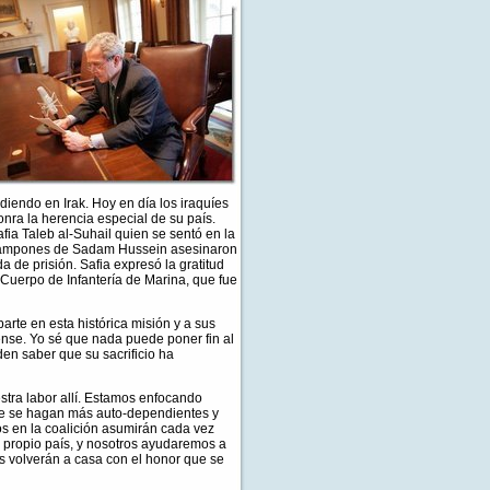
ediendo en Irak. Hoy en día los iraquíes
nra la herencia especial de su país.
ia Taleb al-Suhail quien se sentó en la
s hampones de Sadam Hussein asesinaron
a de prisión. Safia expresó la gratitud
Cuerpo de Infantería de Marina, que fue
rte en esta histórica misión y a sus
ense. Yo sé que nada puede poner fin al
den saber que su sacrificio ha
estra labor allí. Estamos enfocando
que se hagan más auto-dependientes y
s en la coalición asumirán cada vez
u propio país, y nosotros ayudaremos a
as volverán a casa con el honor que se