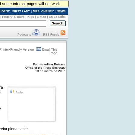
d some internal pages will not work.
SIDENT
|
FIRST LADY
|
MRS. CHENEY
|
NEWS
|
History & Tours
|
Kids
|
E-mail
|
En Español
Podcasts
RSS Feeds
Printer-Friendly Version
Email This
Page
For Immediate Release
Office of the Press Secretary
19 de marzo de 2005
ra
l
Audio
y
retar plenamente.