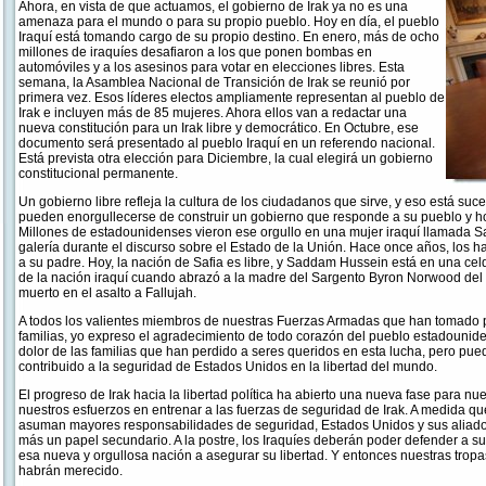
Ahora, en vista de que actuamos, el gobierno de Irak ya no es una
amenaza para el mundo o para su propio pueblo. Hoy en día, el pueblo
Iraquí está tomando cargo de su propio destino. En enero, más de ocho
millones de iraquíes desafiaron a los que ponen bombas en
automóviles y a los asesinos para votar en elecciones libres. Esta
semana, la Asamblea Nacional de Transición de Irak se reunió por
primera vez. Esos líderes electos ampliamente representan al pueblo de
Irak e incluyen más de 85 mujeres. Ahora ellos van a redactar una
nueva constitución para un Irak libre y democrático. En Octubre, ese
documento será presentado al pueblo Iraquí en un referendo nacional.
Está prevista otra elección para Diciembre, la cual elegirá un gobierno
constitucional permanente.
Un gobierno libre refleja la cultura de los ciudadanos que sirve, y eso está suc
pueden enorgullecerse de construir un gobierno que responde a su pueblo y ho
Millones de estadounidenses vieron ese orgullo en una mujer iraquí llamada Saf
galería durante el discurso sobre el Estado de la Unión. Hace once años, lo
a su padre. Hoy, la nación de Safia es libre, y Saddam Hussein está en una celd
de la nación iraquí cuando abrazó a la madre del Sargento Byron Norwood del 
muerto en el asalto a Fallujah.
A todos los valientes miembros de nuestras Fuerzas Armadas que han tomado pa
familias, yo expreso el agradecimiento de todo corazón del pueblo estadounid
dolor de las familias que han perdido a seres queridos en esta lucha, pero pue
contribuido a la seguridad de Estados Unidos en la libertad del mundo.
El progreso de Irak hacia la libertad política ha abierto una nueva fase para nu
nuestros esfuerzos en entrenar a las fuerzas de seguridad de Irak. A medida 
asuman mayores responsabilidades de seguridad, Estados Unidos y sus aliado
más un papel secundario. A la postre, los Iraquíes deberán poder defender a s
esa nueva y orgullosa nación a asegurar su libertad. Y entonces nuestras trop
habrán merecido.