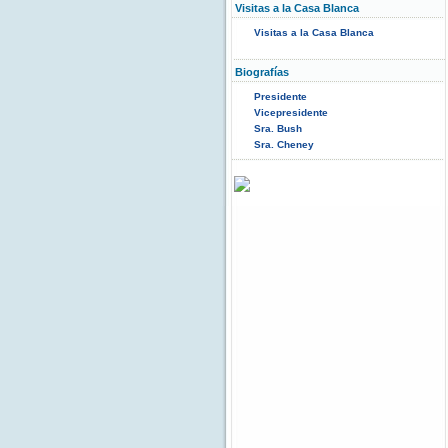
Visitas a la Casa Blanca
Visitas a la Casa Blanca
Biografías
Presidente
Vicepresidente
Sra. Bush
Sra. Cheney