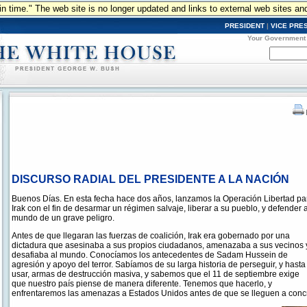
n in time." The web site is no longer updated and links to external web sites an
PRESIDENT
|
VICE PRE
Your Government
DISCURSO RADIAL DEL PRESIDENTE A LA NACIÓN
Buenos Días. En esta fecha hace dos años, lanzamos la Operación Libertad pa
Irak con el fin de desarmar un régimen salvaje, liberar a su pueblo, y defender a
mundo de un grave peligro.
Antes de que llegaran las fuerzas de coalición, Irak era gobernado por una
dictadura que asesinaba a sus propios ciudadanos, amenazaba a sus vecinos 
desafiaba al mundo. Conocíamos los antecedentes de Sadam Hussein de
agresión y apoyo del terror. Sabíamos de su larga historia de perseguir, y hasta
usar, armas de destrucción masiva, y sabemos que el 11 de septiembre exige
que nuestro país piense de manera diferente. Tenemos que hacerlo, y
enfrentaremos las amenazas a Estados Unidos antes de que se lleguen a conc