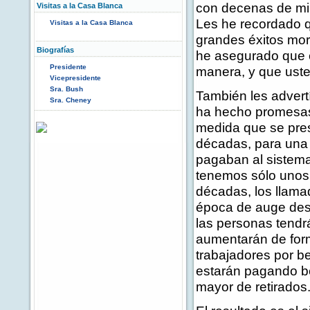
con decenas de mil
Visitas a la Casa Blanca
Les he recordado q
Visitas a la Casa Blanca
grandes éxitos mora
Biografías
he asegurado que e
Presidente
manera, y que uste
Vicepresidente
Sra. Bush
También les advert
Sra. Cheney
ha hecho promesas 
medida que se pres
décadas, para una 
pagaban al sistema
tenemos sólo unos 
décadas, los llama
época de auge desp
las personas tendrá
aumentarán de for
trabajadores por b
estarán pagando b
mayor de retirados