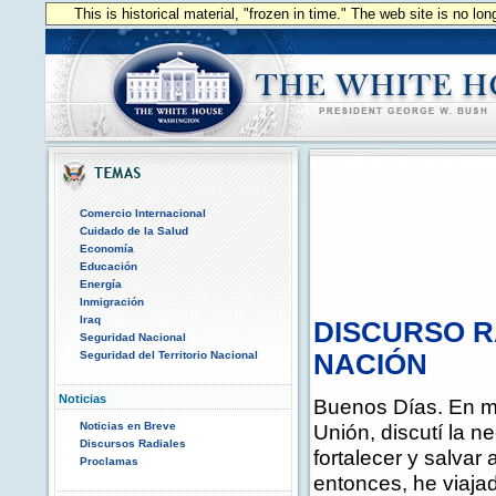
This is historical material, "frozen in time." The web site is no l
Comercio Internacional
Cuidado de la Salud
Economía
Educación
Energía
Inmigración
Iraq
DISCURSO R
Seguridad Nacional
Seguridad del Territorio Nacional
NACIÓN
Noticias
Buenos Días. En mi
Noticias en Breve
Unión, discutí la n
Discursos Radiales
fortalecer y salvar
Proclamas
entonces, he viaja