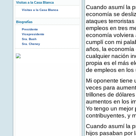
Visitas a la Casa Blanca
Cuando asumí la pr
Visitas a la Casa Blanca
economía se desliz
ataques terroristas
Biografías
empleos en tres me
Presidente
economía volviera 
Vicepresidente
Sra. Bush
cumplí con mi palab
Sra. Cheney
años, la economía 
cualquier nación i
propia es el más e
de empleos en los 
Mi oponente tiene u
veces para aument
trillones de dólare
aumentos en los i
Yo tengo un mejor 
contribuyentes, y
Cuando asumí la p
hijos pasaban por l