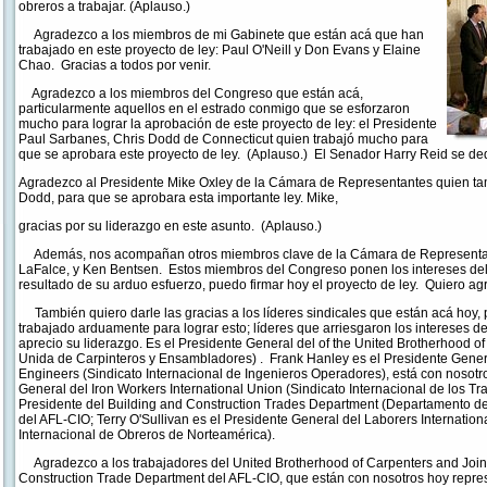
obreros a trabajar. (Aplauso.)
Agradezco a los miembros de mi Gabinete que están acá que han
trabajado en este proyecto de ley: Paul O'Neill y Don Evans y Elaine
Chao. Gracias a todos por venir.
Agradezco a los miembros del Congreso que están acá,
particularmente aquellos en el estrado conmigo que se esforzaron
mucho para lograr la aprobación de este proyecto de ley: el Presidente
Paul Sarbanes, Chris Dodd de Connecticut quien trabajó mucho para
que se aprobara este proyecto de ley. (Aplauso.) El Senador Harry Reid se de
Agradezco al Presidente Mike Oxley de la Cámara de Representantes quien tam
Dodd, para que se aprobara esta importante ley. Mike,
gracias por su liderazgo en este asunto. (Aplauso.)
Además, nos acompañan otros miembros clave de la Cámara de Representant
LaFalce, y Ken Bentsen. Estos miembros del Congreso ponen los intereses del
resultado de su arduo esfuerzo, puedo firmar hoy el proyecto de ley. Quiero ag
También quiero darle las gracias a los líderes sindicales que están acá hoy,
trabajado arduamente para lograr esto; líderes que arriesgaron los intereses
aprecio su liderazgo. Es el Presidente General del of the United Brotherhood 
Unida de Carpinteros y Ensambladores) . Frank Hanley es el Presidente Genera
Engineers (Sindicato Internacional de Ingenieros Operadores), está con nosotr
General del Iron Workers International Union (Sindicato Internacional de los Tr
Presidente del Building and Construction Trades Department (Departamento de 
del AFL-CIO; Terry O'Sullivan es el Presidente General del Laborers Internation
Internacional de Obreros de Norteamérica).
Agradezco a los trabajadores del United Brotherhood of Carpenters and Joiner
Construction Trade Department del AFL-CIO, que están con nosotros hoy repr