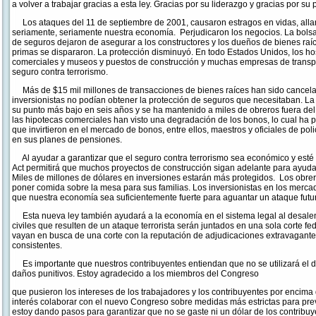
a volver a trabajar gracias a esta ley. Gracias por su liderazgo y gracias por su
Los ataques del 11 de septiembre de 2001, causaron estragos en vidas, allana
seriamente, seriamente nuestra economía. Perjudicaron los negocios. La bol
de seguros dejaron de asegurar a los constructores y los dueños de bienes raíc
primas se dispararon. La protección disminuyó. En todo Estados Unidos, los hosp
comerciales y museos y puestos de construcción y muchas empresas de transpor
seguro contra terrorismo.
Más de $15 mil millones de transacciones de bienes raíces han sido cancel
inversionistas no podían obtener la protección de seguros que necesitaban. La
su punto más bajo en seis años y se ha mantenido a miles de obreros fuera del
las hipotecas comerciales han visto una degradación de los bonos, lo cual h
que invirtieron en el mercado de bonos, entre ellos, maestros y oficiales de po
en sus planes de pensiones.
Al ayudar a garantizar que el seguro contra terrorismo sea económico y esté d
Act permitirá que muchos proyectos de construcción sigan adelante para ayuda
Miles de millones de dólares en inversiones estarán más protegidos. Los obrero
poner comida sobre la mesa para sus familias. Los inversionistas en los mer
que nuestra economía sea suficientemente fuerte para aguantar un ataque futur
Esta nueva ley también ayudará a la economía en el sistema legal al desale
civiles que resulten de un ataque terrorista serán juntados en una sola corte 
vayan en busca de una corte con la reputación de adjudicaciones extravagantes
consistentes.
Es importante que nuestros contribuyentes entiendan que no se utilizará el d
daños punitivos. Estoy agradecido a los miembros del Congreso
que pusieron los intereses de los trabajadores y los contribuyentes por encim
interés colaborar con el nuevo Congreso sobre medidas más estrictas para pr
estoy dando pasos para garantizar que no se gaste ni un dólar de los contribuy