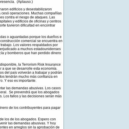
 presencia. (Aplauso.)
ron edificios y desestabilizaron
sa cesó operaciones. Muchas compañías
es contra el riesgo de ataques. Las
itales y edificios de oficinas y centros
te tuvieron dificultad en encontrar
adas o aguantadas porque los dueños e
 construcción comercial se encuentra en
 trabajo. Los valores respaldados por
a perjudicado a muchos estadounidenses
licía y bomberos que han perdido dinero
isponible, la Terrorism Risk Insurance
r a que se desarrolle esta economía.
s del país volverán a trabajar y podrán
cados tendrán mucho más confianza en
o. Y eso es importante.
ntar las demandas abusivas. Los casos
federal. Se prevendrá que los abogados
. Los fallos y las decisiones serán más
inero de los contribuyentes para pagar
a de los de los abogados. Espero con
evenir las demandas abusivas. Y hoy
entes en arreglos sin la aprobación de