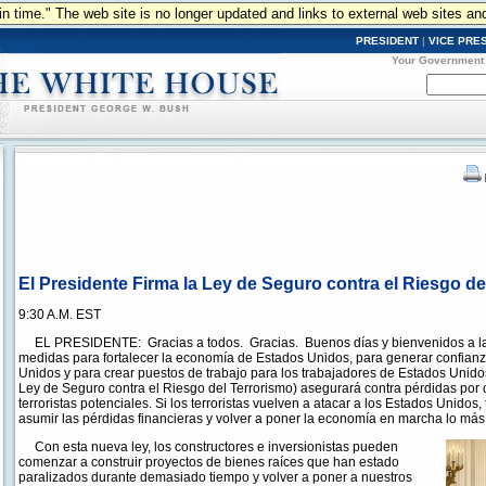
n in time." The web site is no longer updated and links to external web sites an
PRESIDENT
|
VICE PRE
Your Government
El Presidente Firma la Ley de Seguro contra el Riesgo de
9:30 A.M. EST
EL PRESIDENTE: Gracias a todos. Gracias. Buenos días y bienvenidos a l
medidas para fortalecer la economía de Estados Unidos, para generar confianza
Unidos y para crear puestos de trabajo para los trabajadores de Estados Unido
Ley de Seguro contra el Riesgo del Terrorismo) asegurará contra pérdidas por 
terroristas potenciales. Si los terroristas vuelven a atacar a los Estados Unido
asumir las pérdidas financieras y volver a poner la economía en marcha lo más
Con esta nueva ley, los constructores e inversionistas pueden
comenzar a construir proyectos de bienes raíces que han estado
paralizados durante demasiado tiempo y volver a poner a nuestros