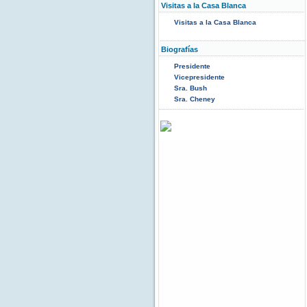
Visitas a la Casa Blanca
Visitas a la Casa Blanca
Biografías
Presidente
Vicepresidente
Sra. Bush
Sra. Cheney