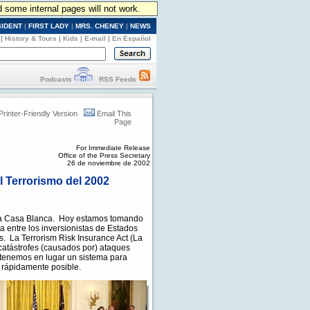
d some internal pages will not work.
SIDENT
|
FIRST LADY
|
MRS. CHENEY
|
NEWS
|
History & Tours
|
Kids
|
E-mail
|
En Español
Podcasts
RSS Feeds
Printer-Friendly Version
Email This
Page
For Immediate Release
Office of the Press Secretary
26 de noviembre de 2002
l Terrorismo del 2002
a Casa Blanca. Hoy estamos tomando
 entre los inversionistas de Estados
s. La Terrorism Risk Insurance Act (La
catástrofes (causados por) ataques
s, tenemos en lugar un sistema para
 rápidamente posible.