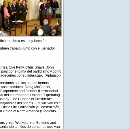
dicó mucho a esta ley también.
bién trabajó, junto con el Senador
es, Sue Kelly, Chris Shays, John
 país por encima del partidismo y como
radecerles por su liderazgo. (Aplauso.)
 personas con las cuales hemos
 de sus miembros. Doug McCarron,
of Carpenters and Joiners (Hermandad
l del International Union of Operating
os hoy. Joe Hunt es el Presidente
abajadores del Acero). Ed Sullivan es el
Oficios de Edificación y Construcción)
al Union of North America (Sindicato
s y Iron Workers, y el Building and
esentando a miles de personas que van