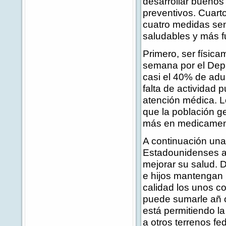
desarrollar buenos 
preventivos. Cuart
cuatro medidas sen
saludables y más f
Primero, ser física
semana por el Dep
casi el 40% de adul
falta de actividad
atención médica.
que la población g
más en medicamen
A continuación una
Estadounidenses a
mejorar su salud. D
e hijos mantengan
calidad los unos c
puede sumarle añ o
está permitiendo l
a otros terrenos fe