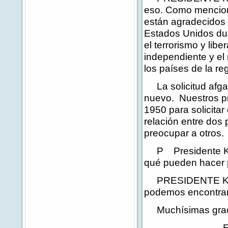
eso. Como mencioné
están agradecidos 
Estados Unidos dur
el terrorismo y li
independiente y el
los países de la re
La solicitud afgan
nuevo. Nuestros pr
1950 para solicita
relación entre dos
preocupar a otros.
P Presidente Kar
qué pueden hacer p
PRESIDENTE KARZA
podemos encontrarl
Muchísimas grac
END 2:2