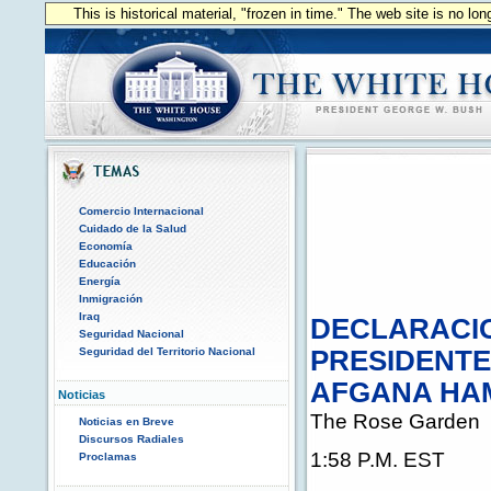
This is historical material, "frozen in time." The web site is no l
Comercio Internacional
Cuidado de la Salud
Economía
Educación
Energía
Inmigración
Iraq
DECLARACIO
Seguridad Nacional
Seguridad del Territorio Nacional
PRESIDENTE
AFGANA HAM
Noticias
The Rose Garden
Noticias en Breve
Discursos Radiales
1:58 P.M. EST
Proclamas