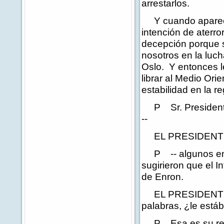
arrestarlos.
Y cuando apareció
intención de aterr
decepción porque s
nosotros en la luch
Oslo. Y entonces l
librar al Medio Ori
estabilidad en la re
P Sr. Presidente,
--
EL PRESIDENTE
P -- algunos en e
sugirieron que el 
de Enron.
EL PRESIDENTE: E
palabras, ¿le est
P Esa es su repr