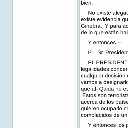
bien.
No existe alegació
existe evidencia q
Ginebra. Y para aq
de lo que están ha
Y entonces --
P Sr. President
EL PRESIDENTE: D
legalidades concer
cualquier decisión
vamos a designarlo
que al- Qaida no e
Estos son terroris
acerca de los país
quieren ocuparlo c
complacidos de unir
Y entonces los pri