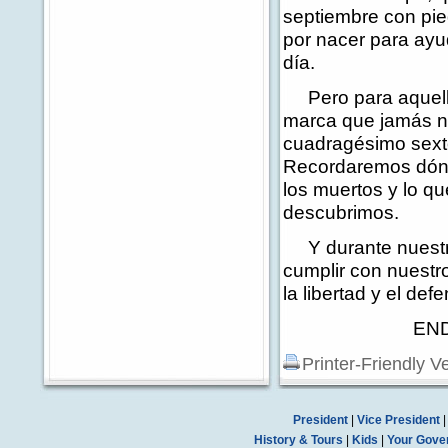
septiembre con pie
por nacer para ayu
día.
Pero para aquello
marca que jamás nec
cuadragésimo sexto
Recordaremos dón
los muertos y lo q
descubrimos.
Y durante nuestra
cumplir con nuestr
la libertad y el de
END 8
Printer-Friendly V
President
|
Vice President
History & Tours
|
Kids
|
Your Gove