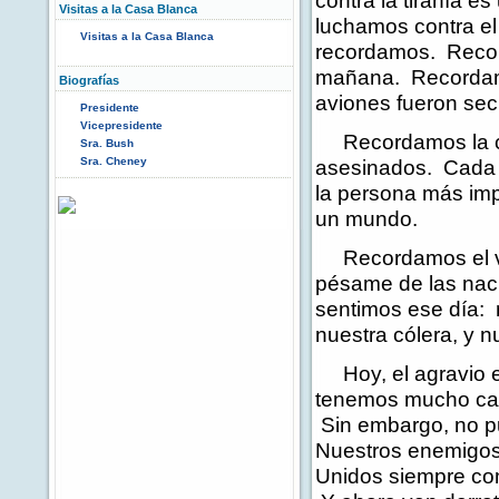
contra la tiranía e
Visitas a la Casa Blanca
luchamos contra el 
Visitas a la Casa Blanca
recordamos. Record
mañana. Recordamo
Biografías
aviones fueron sec
Presidente
Vicepresidente
Recordamos la crue
Sra. Bush
Sra. Cheney
asesinados. Cada u
la persona más imp
un mundo.
Recordamos el valo
pésame de las nac
sentimos ese día: n
nuestra cólera, y n
Hoy, el agravio es
tenemos mucho cami
Sin embargo, no pu
Nuestros enemigos
Unidos siempre com