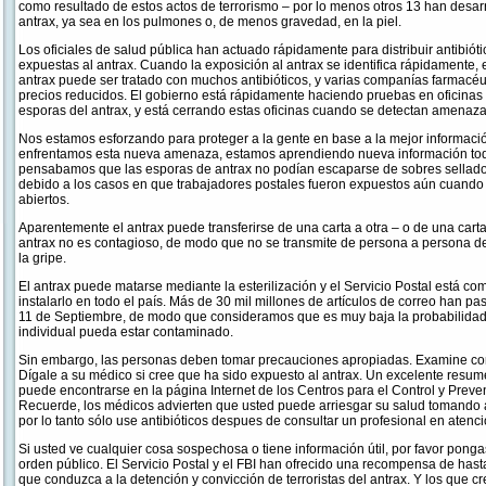
como resultado de estos actos de terrorismo – por lo menos otros 13 han desar
antrax, ya sea en los pulmones o, de menos gravedad, en la piel.
Los oficiales de salud pública han actuado rápidamente para distribuir antibi
expuestas al antrax. Cuando la exposición al antrax se identifica rápidamente, e
antrax puede ser tratado con muchos antibióticos, y varias companías farmacé
precios reducidos. El gobierno está rápidamente haciendo pruebas en oficinas d
esporas del antrax, y está cerrando estas oficinas cuando se detectan amenazas
Nos estamos esforzando para proteger a la gente en base a la mejor informaci
enfrentamos esta nueva amenaza, estamos aprendiendo nueva información todo
pensabamos que las esporas de antrax no podían escaparse de sobres sellado
debido a los casos en que trabajadores postales fueron expuestos aún cuando
abiertos.
Aparentemente el antrax puede transferirse de una carta a otra – o de una carta 
antrax no es contagioso, de modo que no se transmite de persona a persona 
la gripe.
El antrax puede matarse mediante la esterilización y el Servicio Postal está c
instalarlo en todo el país. Más de 30 mil millones de artículos de correo han p
11 de Septiembre, de modo que consideramos que es muy baja la probabilidad 
individual pueda estar contaminado.
Sin embargo, las personas deben tomar precauciones apropiadas. Examine con 
Dígale a su médico si cree que ha sido expuesto al antrax. Un excelente resu
puede encontrarse en la página Internet de los Centros para el Control y Pre
Recuerde, los médicos advierten que usted puede arriesgar su salud tomando a
por lo tanto sólo use antibióticos despues de consultar un profesional en atenci
Si usted ve cualquier cosa sospechosa o tiene información útil, por favor pong
orden público. El Servicio Postal y el FBI han ofrecido una recompensa de hast
que conduzca a la detención y convicción de terroristas del antrax. Y los que 