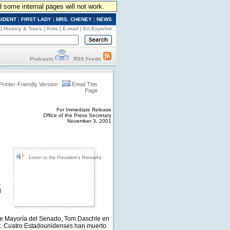
d some internal pages will not work.
SIDENT
|
FIRST LADY
|
MRS. CHENEY
|
NEWS
|
History & Tours
|
Kids
|
E-mail
|
En Español
Podcasts
RSS Feeds
Printer-Friendly Version
Email This
Page
For Immediate Release
Office of the Press Secretary
November 3, 2001
Listen to the President's Remarks
s
l
o de Mayoría del Senado, Tom Daschle en
st. Cuatro Estadounidenses han muerto