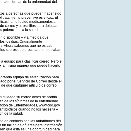
rollado formas de la enfermedad del
óticos a personas que pueden haber sido
l tratamiento preventivo es eficaz. El
uticas han ofrecido medicamentos a
e correo y otros sitios para detectar
 potenciales a la salud.
ón disponible – y a medida que
s los días. Originalmente
s. Ahora sabemos que no es así,
 los sobres que procesaron no estaban
a equipo para clasificar correo. Pero el
de la misma manera que puede hacerlo
omprando equipo de esterilización para
asado por el Servicio de Correo desde el
de que cualquier artículo de correo
cuidado su correo antes de abrirlo.
men de los síntomas de la enfermedad
vención de Enfermedades, www.cdd.gov.
ntibióticos cuando no los necesita –
ón de la salud.
ase en contacto con las autoridades del
a un millon de dólares para información
creen que está es una oportunidad para