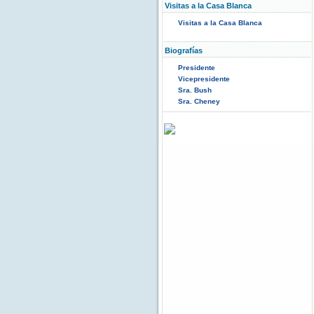
Visitas a la Casa Blanca
Visitas a la Casa Blanca
Biografías
Presidente
Vicepresidente
Sra. Bush
Sra. Cheney