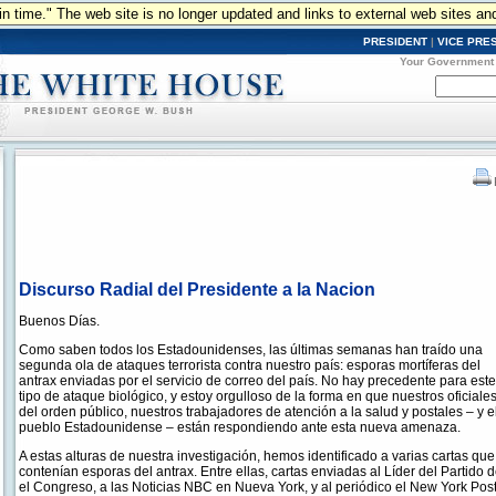
n in time." The web site is no longer updated and links to external web sites an
PRESIDENT
|
VICE PRE
Your Government
Discurso Radial del Presidente a la Nacion
Buenos Días.
Como saben todos los Estadounidenses, las últimas semanas han traído una
segunda ola de ataques terrorista contra nuestro país: esporas mortíferas del
antrax enviadas por el servicio de correo del país. No hay precedente para este
tipo de ataque biológico, y estoy orgulloso de la forma en que nuestros oficiale
del orden público, nuestros trabajadores de atención a la salud y postales – y e
pueblo Estadounidense – están respondiendo ante esta nueva amenaza.
A estas alturas de nuestra investigación, hemos identificado a varias cartas que
contenían esporas del antrax. Entre ellas, cartas enviadas al Líder del Partid
el Congreso, a las Noticias NBC en Nueva York, y al periódico el New York Po