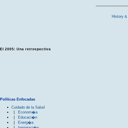
History &
El 2005: Una retrospectiva
Políticas Enfocadas
Cuidado de la Salud
|
Econom�a
|
Educaci�n
|
Energ�a
|
Inmigraci�n