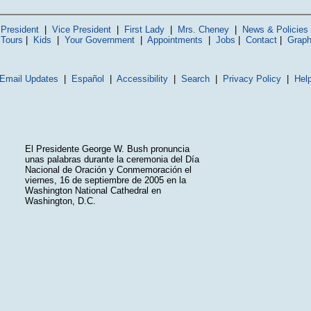
President
|
Vice President
|
First Lady
|
Mrs. Cheney
|
News & Policies
 Tours
|
Kids
|
Your Government
|
Appointments
|
Jobs
|
Contact
|
Graph
Email Updates
|
Español
|
Accessibility
|
Search
|
Privacy Policy
|
Hel
El Presidente George W. Bush pronuncia
unas palabras durante la ceremonia del Día
Nacional de Oración y Conmemoración el
viernes, 16 de septiembre de 2005 en la
Washington National Cathedral en
Washington, D.C.