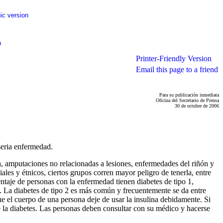
ic version
p
Printer-Friendly Version
Email this page to a friend
Para su publicación inmediata
Oficina del Secretario de Prensa
30 de octubre de 2006
seria enfermedad.
a, amputaciones no relacionadas a lesiones, enfermedades del riñón y
les y étnicos, ciertos grupos corren mayor peligro de tenerla, entre
ntaje de personas con la enfermedad tienen diabetes de tipo 1,
. La diabetes de tipo 2 es más común y frecuentemente se da entre
e el cuerpo de una persona deje de usar la insulina debidamente. Si
de la diabetes. Las personas deben consultar con su médico y hacerse