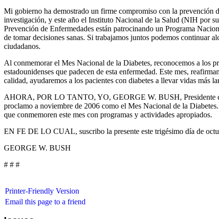
Mi gobierno ha demostrado un firme compromiso con la prevención de l
investigación, y este año el Instituto Nacional de la Salud (NIH por s
Prevención de Enfermedades están patrocinando un Programa Nacional 
de tomar decisiones sanas. Si trabajamos juntos podemos continuar al
ciudadanos.
Al conmemorar el Mes Nacional de la Diabetes, reconocemos a los prof
estadounidenses que padecen de esta enfermedad. Este mes, reafirma
calidad, ayudaremos a los pacientes con diabetes a llevar vidas más lar
AHORA, POR LO TANTO, YO, GEORGE W. BUSH, Presidente de Estados 
proclamo a noviembre de 2006 como el Mes Nacional de la Diabetes. H
que conmemoren este mes con programas y actividades apropiados.
EN FE DE LO CUAL, suscribo la presente este trigésimo día de octubr
GEORGE W. BUSH
# # #
Printer-Friendly Version
Email this page to a friend