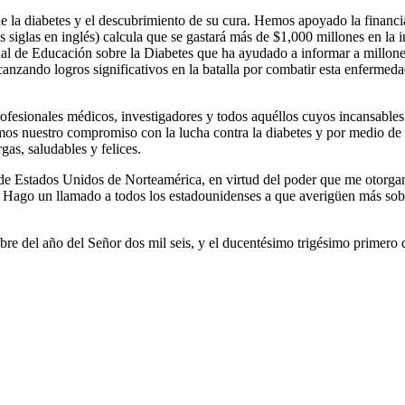
a diabetes y el descubrimiento de su cura. Hemos apoyado la financiac
us siglas en inglés) calcula que se gastará más de $1,000 millones en la 
de Educación sobre la Diabetes que ha ayudado a informar a millones d
canzando logros significativos en la batalla por combatir esta enfermed
esionales médicos, investigadores y todos aquéllos cuyos incansables e
mos nuestro compromiso con la lucha contra la diabetes y por medio de
gas, saludables y felices.
Unidos de Norteamérica, en virtud del poder que me otorgan la Co
ago un llamado a todos los estadounidenses a que averigüen más sobre l
e del año del Señor dos mil seis, y el ducentésimo trigésimo primero