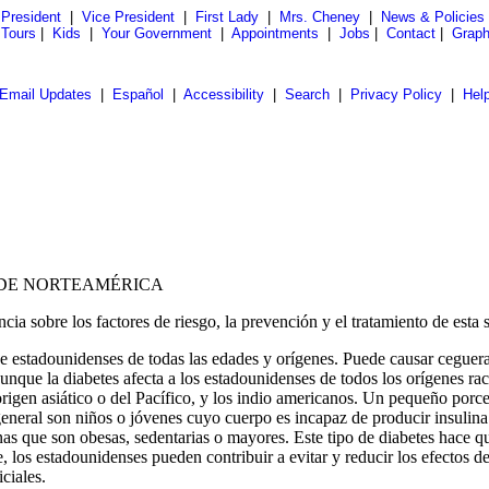
President
|
Vice President
|
First Lady
|
Mrs. Cheney
|
News & Policies
 Tours
|
Kids
|
Your Government
|
Appointments
|
Jobs
|
Contact
|
Graph
Email Updates
|
Español
|
Accessibility
|
Search
|
Privacy Policy
|
Hel
 DE NORTEAMÉRICA
ia sobre los factores de riesgo, la prevención y el tratamiento de esta 
de estadounidenses de todas las edades y orígenes. Puede causar ceguer
ue la diabetes afecta a los estadounidenses de todos los orígenes racia
rigen asiático o del Pacífico, y los indio americanos. Un pequeño porce
general son niños o jóvenes cuyo cuerpo es incapaz de producir insulina
as que son obesas, sedentarias o mayores. Este tipo de diabetes hace qu
, los estadounidenses pueden contribuir a evitar y reducir los efectos 
ciales.