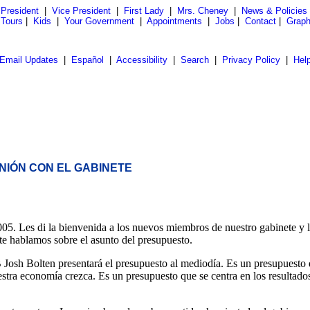
President
|
Vice President
|
First Lady
|
Mrs. Cheney
|
News & Policies
 Tours
|
Kids
|
Your Government
|
Appointments
|
Jobs
|
Contact
|
Graph
Email Updates
|
Español
|
Accessibility
|
Search
|
Privacy Policy
|
Hel
NIÓN CON EL GABINETE
 Les di la bienvenida a los nuevos miembros de nuestro gabinete y lo
nte hablamos sobre el asunto del presupuesto.
osh Bolten presentará el presupuesto al mediodía. Es un presupuesto qu
 nuestra economía crezca. Es un presupuesto que se centra en los result