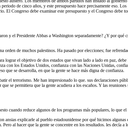
esto austero. Los miembros de ambos partidos han instado al gobierno 
un periodo de cinco años, y este presupuesto hace precisamente eso. Los
orio. El Congreso debe examinar este presupuesto y el Congreso debe t
 Sharon y el Presidente Abbas a Washington separadamente? ¿Y por qué c
 orden de muchos palestinos. Ha pasado por elecciones; fue refrendado
ra lograr el objetivo de dos estados que vivan lado a lado en paz, debe
fianza con los Estados Unidos, confianza con las Naciones Unidas, confi
eso que se desarrolla, en que la gente se hace más digna de confianza.
ir el terrorismo. Me han impresionado lo que. sus declaraciones públ
ar que se permitiera que la gente acudiera a los escaños. Y las reunion
puesto cuando reduce algunos de los programas más populares, lo que el
nsias explicarle al pueblo estadounidense por qué hicimos algunas d
 Pero al hacer que la gente se concentre en los resultados. les decía a