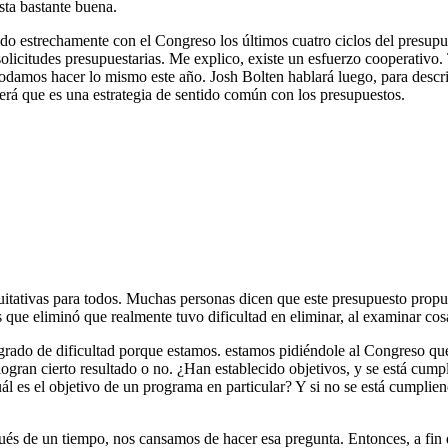
sta bastante buena.
o estrechamente con el Congreso los últimos cuatro ciclos del presupue
solicitudes presupuestarias. Me explico, existe un esfuerzo cooperativo
odamos hacer lo mismo este año. Josh Bolten hablará luego, para describ
verá que es una estrategia de sentido común con los presupuestos.
uitativas para todos. Muchas personas dicen que este presupuesto prop
 que eliminó que realmente tuvo dificultad en eliminar, al examinar cos
ado de dificultad porque estamos. estamos pidiéndole al Congreso que
logran cierto resultado o no. ¿Han establecido objetivos, y se está cum
l es el objetivo de un programa en particular? Y si no se está cumplien
s de un tiempo, nos cansamos de hacer esa pregunta. Entonces, a fin de