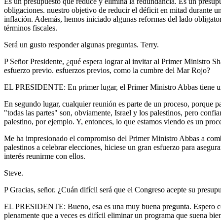
Es un presupuesto que reduce y elimina la redundancia. Es un presupu
obligaciones. nuestro objetivo de reducir el déficit en mitad durante 
inflación. Además, hemos iniciado algunas reformas del lado obligat
términos fiscales.
Será un gusto responder algunas preguntas. Terry.
P Señor Presidente, ¿qué espera lograr al invitar al Primer Ministro
esfuerzo previo. esfuerzos previos, como la cumbre del Mar Rojo?
EL PRESIDENTE: En primer lugar, el Primer Ministro Abbas tiene una
En segundo lugar, cualquier reunión es parte de un proceso, porque pa
"todas las partes" son, obviamente, Israel y los palestinos, pero con
palestino, por ejemplo. Y, entonces, lo que estamos viendo es un proc
Me ha impresionado el compromiso del Primer Ministro Abbas a combat
palestinos a celebrar elecciones, hiciese un gran esfuerzo para asegur
interés reunirme con ellos.
Steve.
P Gracias, señor. ¿Cuán difícil será que el Congreso acepte su presu
EL PRESIDENTE: Bueno, esa es una muy buena pregunta. Espero con a
plenamente que a veces es difícil eliminar un programa que suena bien.