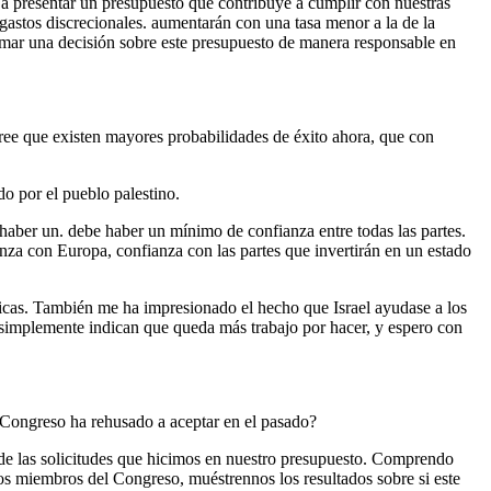
a presentar un presupuesto que contribuye a cumplir con nuestras
 gastos discrecionales. aumentarán con una tasa menor a la de la
omar una decisión sobre este presupuesto de manera responsable en
ree que existen mayores probabilidades de éxito ahora, que con
 por el pueblo palestino.
 haber un. debe haber un mínimo de confianza entre todas las partes.
anza con Europa, confianza con las partes que invertirán en un estado
icas. También me ha impresionado el hecho que Israel ayudase a los
es simplemente indican que queda más trabajo por hacer, y espero con
 Congreso ha rehusado a aceptar en el pasado?
e las solicitudes que hicimos en nuestro presupuesto. Comprendo
 los miembros del Congreso, muéstrennos los resultados sobre si este