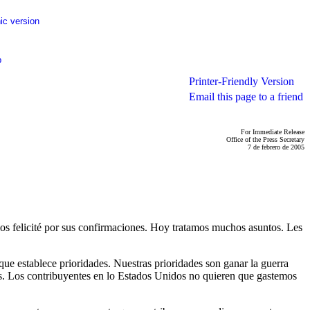
ic version
p
Printer-Friendly Version
Email this page to a friend
For Immediate Release
Office of the Press Secretary
7 de febrero de 2005
s felicité por sus confirmaciones. Hoy tratamos muchos asuntos. Les
e establece prioridades. Nuestras prioridades son ganar la guerra
ados. Los contribuyentes en lo Estados Unidos no quieren que gastemos