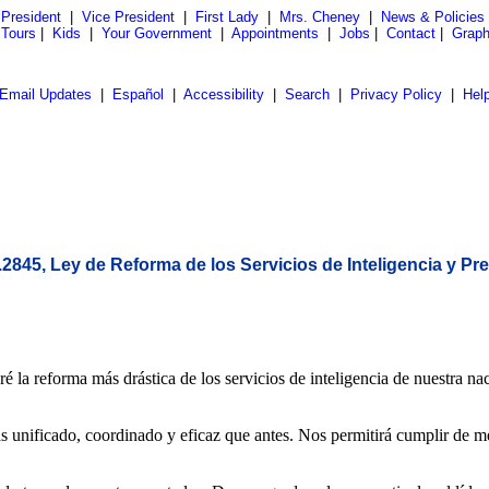
President
|
Vice President
|
First Lady
|
Mrs. Cheney
|
News & Policies
 Tours
|
Kids
|
Your Government
|
Appointments
|
Jobs
|
Contact
|
Graph
Email Updates
|
Español
|
Accessibility
|
Search
|
Privacy Policy
|
Hel
845, Ley de Reforma de los Servicios de Inteligencia y Pre
 reforma más drástica de los servicios de inteligencia de nuestra na
ás unificado, coordinado y eficaz que antes. Nos permitirá cumplir de m