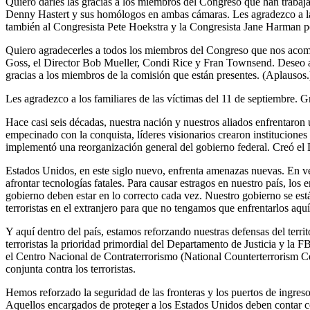
Quiero darles las gracias a los miembros del Congreso que han trabajad
Denny Hastert y sus homólogos en ambas cámaras. Les agradezco a la
también al Congresista Pete Hoekstra y la Congresista Jane Harman po
Quiero agradecerles a todos los miembros del Congreso que nos acomp
Goss, el Director Bob Mueller, Condi Rice y Fran Townsend. Deseo ag
gracias a los miembros de la comisión que están presentes. (Aplausos.
Les agradezco a los familiares de las víctimas del 11 de septiembre. G
Hace casi seis décadas, nuestra nación y nuestros aliados enfrentaro
empecinado con la conquista, líderes visionarios crearon institucion
implementó una reorganización general del gobierno federal. Creó el
Estados Unidos, en este siglo nuevo, enfrenta amenazas nuevas. En ve
afrontar tecnologías fatales. Para causar estragos en nuestro país, los
gobierno deben estar en lo correcto cada vez. Nuestro gobierno se es
terroristas en el extranjero para que no tengamos que enfrentarlos aquí
Y aquí dentro del país, estamos reforzando nuestras defensas del ter
terroristas la prioridad primordial del Departamento de Justicia y la
el Centro Nacional de Contraterrorismo (National Counterterrorism Cen
conjunta contra los terroristas.
Hemos reforzado la seguridad de las fronteras y los puertos de ingres
Aquellos encargados de proteger a los Estados Unidos deben contar co