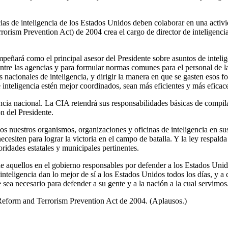
ias de inteligencia de los Estados Unidos deben colaborar en una activ
rorism Prevention Act) de 2004 crea el cargo de director de inteligenci
mpeñará como el principal asesor del Presidente sobre asuntos de intelig
entre las agencias y para formular normas comunes para el personal de l
 nacionales de inteligencia, y dirigir la manera en que se gasten esos 
 inteligencia estén mejor coordinados, sean más eficientes y más eficac
igencia nacional. La CIA retendrá sus responsabilidades básicas de compi
ón del Presidente.
os nuestros organismos, organizaciones y oficinas de inteligencia en s
cesiten para lograr la victoria en el campo de batalla. Y la ley respald
ridades estatales y municipales pertinentes.
ue aquellos en el gobierno responsables por defender a los Estados Uni
nteligencia dan lo mejor de sí a los Estados Unidos todos los días, y 
sea necesario para defender a su gente y a la nación a la cual servimos
Reform and Terrorism Prevention Act de 2004. (Aplausos.)