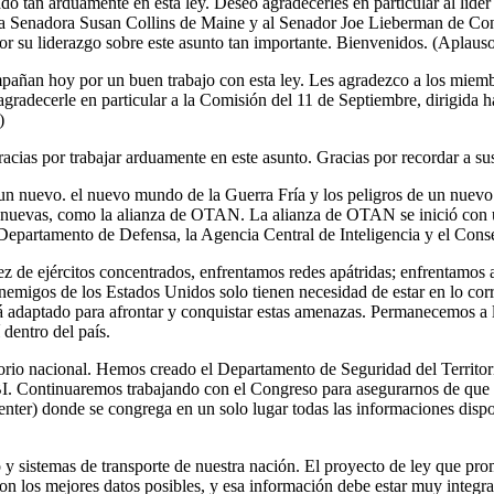
o tan arduamente en esta ley. Deseo agradecerles en particular al líder
 Senadora Susan Collins de Maine y al Senador Joe Lieberman de Conne
r su liderazgo sobre este asunto tan importante. Bienvenidos. (Aplauso
añan hoy por un buen trabajo con esta ley. Les agradezco a los miembr
radecerle en particular a la Comisión del 11 de Septiembre, dirigida
)
racias por trabajar arduamente en este asunto. Gracias por recordar a su
n un nuevo. el nuevo mundo de la Guerra Fría y los peligros de un nue
es nuevas, como la alianza de OTAN. La alianza de OTAN se inició con 
 Departamento de Defensa, la Agencia Central de Inteligencia y el Cons
z de ejércitos concentrados, enfrentamos redes apátridas; enfrentamos
 enemigos de los Estados Unidos solo tienen necesidad de estar en lo corr
tá adaptado para afrontar y conquistar estas amenazas. Permanecemos a 
 dentro del país.
ritorio nacional. Hemos creado el Departamento de Seguridad del Territ
 FBI. Continuaremos trabajando con el Congreso para asegurarnos de que 
ter) donde se congrega en un solo lugar todas las informaciones dispon
o y sistemas de transporte de nuestra nación. El proyecto de ley que pr
n los mejores datos posibles, y esa información debe estar muy integra