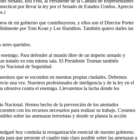
 del Senado, Bill Frist, al Presidente de la Cámara de Representantes
cticut por llevar la ley por el Senado de Estados Unidos. Aprecio
s.)
os de mi gobierno que contribuyeron, y ellos son el Director Porter
 hábilmente por Tom Kean y Lee Hamilton. También quiero darles las
s seres queridos.
vo enemigo. Para defender al mundo libre de un imperio armado y
un tratado en esta misma sala. El Presidente Truman también
ejo Nacional de Seguridad.
 asesinos que se esconden en nuestras propias ciudades. Debemos
ecto una vez. Nuestros profesionales de inteligencia y de la ley en el
la ofensiva contra el enemigo. Llevaremos la lucha donde los
orio Nacional. Hemos hecho de la prevención de los atentados
cuenten con los recursos necesarios para realizar su trabajo. Creamos
ibles sobre las amenazas terroristas y donde se planea la acción
omulgaré hoy continúa la reorganización esencial de nuestro gobierno.
da para que presente el cuadro más claro posible sobre las amenazas a