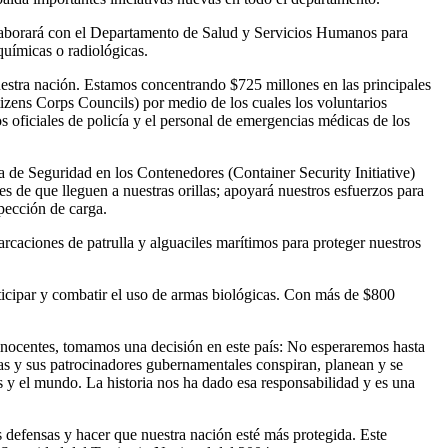
olaborará con el Departamento de Salud y Servicios Humanos para
químicas o radiológicas.
estra nación. Estamos concentrando $725 millones en las principales
zens Corps Councils) por medio de los cuales los voluntarios
 oficiales de policía y el personal de emergencias médicas de los
va de Seguridad en los Contenedores (Container Security Initiative)
 de que lleguen a nuestras orillas; apoyará nuestros esfuerzos para
spección de carga.
caciones de patrulla y alguaciles marítimos para proteger nuestros
nticipar y combatir el uso de armas biológicas. Con más de $800
inocentes, tomamos una decisión en este país: No esperaremos hasta
as y sus patrocinadores gubernamentales conspiran, planean y se
 y el mundo. La historia nos ha dado esa responsabilidad y es una
 defensas y hacer que nuestra nación esté más protegida. Este