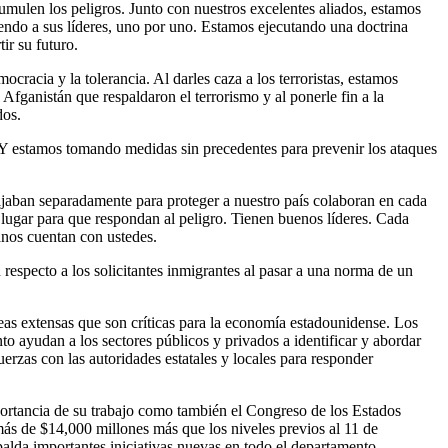
umulen los peligros. Junto con nuestros excelentes aliados, estamos
endo a sus líderes, uno por uno. Estamos ejecutando una doctrina
tir su futuro.
acia y la tolerancia. Al darles caza a los terroristas, estamos
 Afganistán que respaldaron el terrorismo y al ponerle fin a la
dos.
. Y estamos tomando medidas sin precedentes para prevenir los ataques
ajaban separadamente para proteger a nuestro país colaboran en cada
 lugar para que respondan al peligro. Tienen buenos líderes. Cada
anos cuentan con ustedes.
 respecto a los solicitantes inmigrantes al pasar a una norma de un
reas extensas que son críticas para la economía estadounidense. Los
to ayudan a los sectores públicos y privados a identificar y abordar
erzas con las autoridades estatales y locales para responder
importancia de su trabajo como también el Congreso de los Estados
más de $14,000 millones más que los niveles previos al 11 de
alda importantes iniciativas nuevas en todo el departamento.