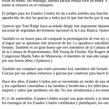
vivan en temor. Sin embargo, nuestra nación rehúsa vivir en temor. Y 
tomar la ofensiva en el extranjero.
El peligro para los Estados Unidos les da a todos ustedes una función 
agradecida, les doy las gracias a todos por lo que han hecho por la s
Aprecio que Tom Ridge haya acordado dirigir este importante departa
nacional de seguridad del territorio nacional en la Casa Blanca. Quie
También es un honor para mí compartir la promulgación de esta ley c
al lograr que se aprobase este proyecto de ley. Le agradezco muchísi
Senado. También es un gran honor que tres miembros de la Cámara de
de la Cámara de Representantes, Bill Young de Florida; Hal Rogers de
Congresista Martin Sabo de Minnesota, el miembro de más alto rango d
por una buena labor. (Aplausos.)
También me complace que estén presentes hoy miembros del Senado y la
Gracias por sus arduos esfuerzos y gracias por colaborar para hacer lo
Hace dos años, Estados Unidos aún se encontraba en medio de una si
y los capellanes consolaban a las familias y bendecían a los fallecid
mujeres y niños que perdimos ese día. No nos olvidaremos a los enemig
El 11 de septiembre, Estados Unidos aceptó una gran misión y la mis
los enemigos de los Estados Unidos confabulen y planifiquen, los enco