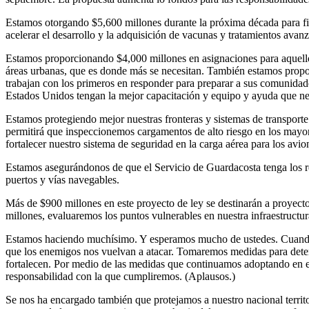
Estamos otorgando $5,600 millones durante la próxima década para f
acelerar el desarrollo y la adquisición de vacunas y tratamientos avan
Estamos proporcionando $4,000 millones en asignaciones para aquello
áreas urbanas, que es donde más se necesitan. También estamos propo
trabajan con los primeros en responder para preparar a sus comunidad
Estados Unidos tengan la mejor capacitación y equipo y ayuda que nece
Estamos protegiendo mejor nuestras fronteras y sistemas de transporte 
permitirá que inspeccionemos cargamentos de alto riesgo en los mayore
fortalecer nuestro sistema de seguridad en la carga aérea para los avio
Estamos asegurándonos de que el Servicio de Guardacosta tenga los re
puertos y vías navegables.
Más de $900 millones en este proyecto de ley se destinarán a proyecto
millones, evaluaremos los puntos vulnerables en nuestra infraestructu
Estamos haciendo muchísimo. Y esperamos mucho de ustedes. Cuando lo
que los enemigos nos vuelvan a atacar. Tomaremos medidas para deten
fortalecen. Por medio de las medidas que continuamos adoptando en el
responsabilidad con la que cumpliremos. (Aplausos.)
Se nos ha encargado también que protejamos a nuestro nacional territo