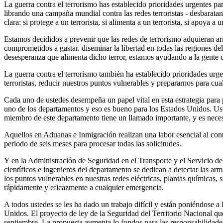
La guerra contra el terrorismo has establecido prioridades urgentes p
librando una campaña mundial contra las redes terroristas - desbarat
clara: si protege a un terrorista, si alimenta a un terrorista, si apoya a
Estamos decididos a prevenir que las redes de terrorismo adquieran ar
comprometidos a gastar. diseminar la libertad en todas las regiones del
desesperanza que alimenta dicho terror, estamos ayudando a la gente
La guerra contra el terrorismo también ha establecido prioridades urg
terroristas, reducir nuestros puntos vulnerables y prepararnos para cu
Cada uno de ustedes desempeña un papel vital en esta estrategia para
uno de los departamentos y eso es bueno para los Estados Unidos. Ust
miembro de este departamento tiene un llamado importante, y es neces
Aquellos en Aduanas e Inmigración realizan una labor esencial al contr
periodo de seis meses para procesar todas las solicitudes.
Y en la Administración de Seguridad en el Transporte y el Servicio de 
científicos e ingenieros del departamento se dedican a detectar las ar
los puntos vulnerables en nuestras redes eléctricas, plantas químicas
rápidamente y eficazmente a cualquier emergencia.
A todos ustedes se les ha dado un trabajo difícil y están poniéndose a
Unidos. El proyecto de ley de la Seguridad del Territorio Nacional q
septiembre. La propuesta aumenta lo fondos para las responsabilidades