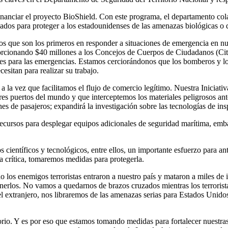
inanciar el proyecto BioShield. Con este programa, el departamento c
zados para proteger a los estadounidenses de las amenazas biológicas o 
s que son los primeros en responder a situaciones de emergencia en nu
rcionando $40 millones a los Concejos de Cuerpos de Ciudadanos (Citi
es para las emergencias. Estamos cerciorándonos que los bomberos y los
sitan para realizar su trabajo.
a la vez que facilitamos el flujo de comercio legítimo. Nuestra Iniciati
s puertos del mundo y que interceptemos los materiales peligrosos antes
nes de pasajeros; expandirá la investigación sobre las tecnologías de in
cursos para desplegar equipos adicionales de seguridad marítima, embar
s científicos y tecnológicos, entre ellos, un importante esfuerzo para a
ra crítica, tomaremos medidas para protegerla.
s enemigos terroristas entraron a nuestro país y mataron a miles de 
erlos. No vamos a quedarnos de brazos cruzados mientras los terrorist
 extranjero, nos libraremos de las amenazas serias para Estados Unidos
rio. Y es por eso que estamos tomando medidas para fortalecer nuestras