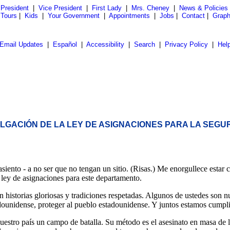
President
|
Vice President
|
First Lady
|
Mrs. Cheney
|
News & Policies
 Tours
|
Kids
|
Your Government
|
Appointments
|
Jobs
|
Contact
|
Graph
Email Updates
|
Español
|
Accessibility
|
Search
|
Privacy Policy
|
Hel
GACIÓN DE LA LEY DE ASIGNACIONES PARA LA SEGUR
nto - a no ser que no tengan un sitio. (Risas.) Me enorgullece estar c
ley de asignaciones para este departamento.
 historias gloriosas y tradiciones respetadas. Algunos de ustedes son n
stadounidense, proteger al pueblo estadounidense. Y juntos estamos cumpl
nuestro país un campo de batalla. Su método es el asesinato en masa de 