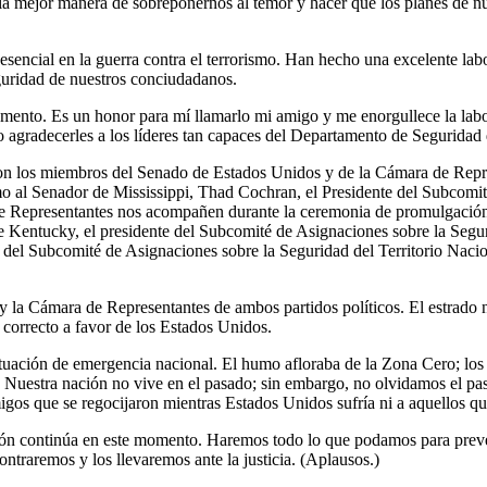
la mejor manera de sobreponernos al temor y hacer que los planes de nu
esencial en la guerra contra el terrorismo. Han hecho una excelente lab
eguridad de nuestros conciudadanos.
mento. Es un honor para mí llamarlo mi amigo y me enorgullece la labo
ro agradecerles a los líderes tan capaces del Departamento de Seguridad 
on los miembros del Senado de Estados Unidos y de la Cámara de Repre
mo al Senador de Mississippi, Thad Cochran, el Presidente del Subcomit
 Representantes nos acompañen durante la ceremonia de promulgación 
 Kentucky, el presidente del Subcomité de Asignaciones sobre la Segur
el Subcomité de Asignaciones sobre la Seguridad del Territorio Nacion
 Cámara de Representantes de ambos partidos políticos. El estrado no e
 correcto a favor de los Estados Unidos.
tuación de emergencia nacional. El humo afloraba de la Zona Cero; lo
os. Nuestra nación no vive en el pasado; sin embargo, no olvidamos el p
os que se regocijaron mientras Estados Unidos sufría ni a aquellos que 
ión continúa en este momento. Haremos todo lo que podamos para preve
ntraremos y los llevaremos ante la justicia. (Aplausos.)