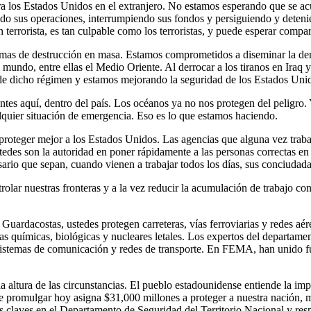
ara los Estados Unidos en el extranjero. No estamos esperando que se ac
ando sus operaciones, interrumpiendo sus fondos y persiguiendo y deteni
 un terrorista, es tan culpable como los terroristas, y puede esperar compar
mas de destrucción en masa. Estamos comprometidos a diseminar la democr
 mundo, entre ellas el Medio Oriente. Al derrocar a los tiranos en Iraq y
 de dicho régimen y estamos mejorando la seguridad de los Estados Uni
entes aquí, dentro del país. Los océanos ya no nos protegen del peligro
alquier situación de emergencia. Eso es lo que estamos haciendo.
 proteger mejor a los Estados Unidos. Las agencias que alguna vez trab
edes son la autoridad en poner rápidamente a las personas correctas en
ario que sepan, cuando vienen a trabajar todos los días, sus conciudad
olar nuestras fronteras y a la vez reducir la acumulación de trabajo con
Guardacostas, ustedes protegen carreteras, vías ferroviarias y redes aé
mas químicas, biológicas y nucleares letales. Los expertos del departamen
, sistemas de comunicación y redes de transporte. En FEMA, han unido fu
 la altura de las circunstancias. El pueblo estadounidense entiende la 
ue promulgar hoy asigna $31,000 millones a proteger a nuestra nación, 
 claves en el Departamento de Seguridad del Territorio Nacional y resp