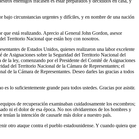
estros enemigos fracasen es estar preparados y decididos en casa, y
or bajo circunstancias urgentes y difíciles, y en nombre de una nación
r que está realizando. Aprecio al General John Gordon, asesor
del Territorio Nacional que están hoy con nosotros.
sentantes de Estados Unidos, quienes realizaron una labor excelente
é de Asignaciones sobre la Seguridad del Territorio Nacional del
de la ley, comenzando por el Presidente del Comité de Asignaciones
idad del Territorio Nacional de la Cámara de Representantes; el
al de la Cámara de Representantes. Deseo darles las gracias a todos
s lo suficientemente grande para todos ustedes. Gracias por asistir.
s equipos de recuperación examinaban cuidadosamente los escombros;
asado ni el dolor de esa época. No nos olvidaremos de los hombres y
tenían la intención de causarle más dolor a nuestro país.
nir otro ataque contra el pueblo estadounidense. Y cuando quiera que