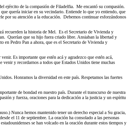
el ejército de la compasión de Filadelfia. Me encantó su compasión.
ue quería iniciar en su vecindario. Entiende lo que yo entiendo, que
erle por su atención a la educación. Debemos continuar esforzándonos
recuerden la historia de Mel. Es el Secretario de Vivienda y
. Querían que su hijo fuera criado libre. Ansiaban la libertad y
ñito en Pedro Pan a ahora, que es el Secretario de Vivienda y
enir. Es importante que estén acá y agradezco que estén acá,
de venir y recordarnos a todos que Estados Unidos tiene muchas
idos. Honramos la diversidad en este país. Respetamos las fuertes
ortante de bondad en nuestro país. Durante el transcurso de nuestra
sión y fuerza, oraciones para la dedicación a la justicia y un espíritu
auso.) Nunca hemos mantenido tener un derecho especial a Su gracia,
 desde el 11 de septiembre. La oración ha consolado a las personas
e estadounidenses se han volcado en la oración durante estos tiempos y