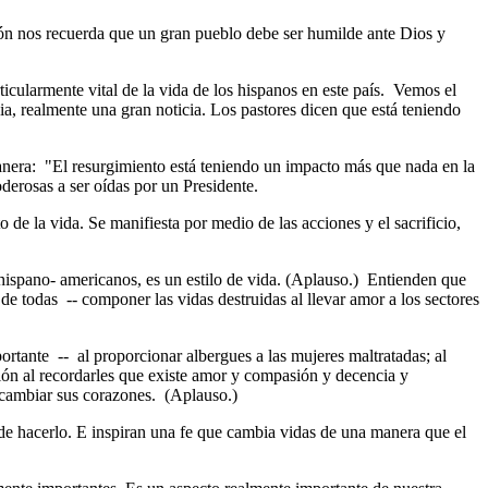
ón nos recuerda que un gran pueblo debe ser humilde ante Dios y
icularmente vital de la vida de los hispanos en este país. Vemos el
icia, realmente una gran noticia. Los pastores dicen que está teniendo
anera: "El resurgimiento está teniendo un impacto más que nada en la
derosas a ser oídas por un Presidente.
de la vida. Se manifiesta por medio de las acciones y el sacrificio,
spano- americanos, es un estilo de vida. (Aplauso.) Entienden que
e todas -- componer las vidas destruidas al llevar amor a los sectores
rtante -- al proporcionar albergues a las mujeres maltratadas; al
sión al recordarles que existe amor y compasión y decencia y
a cambiar sus corazones. (Aplauso.)
e hacerlo. E inspiran una fe que cambia vidas de una manera que el