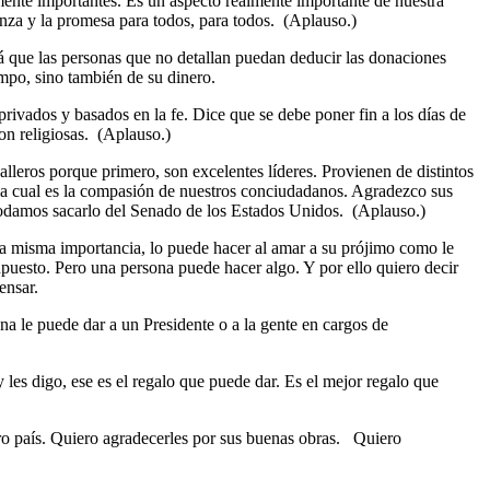
mente importantes. Es un aspecto realmente importante de nuestra
ranza y la promesa para todos, para todos. (Aplauso.)
á que las personas que no detallan puedan deducir las donaciones
empo, sino también de su dinero.
ivados y basados en la fe. Dice que se debe poner fin a los días de
son religiosas. (Aplauso.)
eros porque primero, son excelentes líderes. Provienen de distintos
, la cual es la compasión de nuestros conciudadanos. Agradezco sus
podamos sacarlo del Senado de los Estados Unidos. (Aplauso.)
la misma importancia, lo puede hacer al amar a su prójimo como le
puesto. Pero una persona puede hacer algo. Y por ello quiero decir
ensar.
a le puede dar a un Presidente o a la gente en cargos de
 les digo, ese es el regalo que puede dar. Es el mejor regalo que
ro país. Quiero agradecerles por sus buenas obras. Quiero