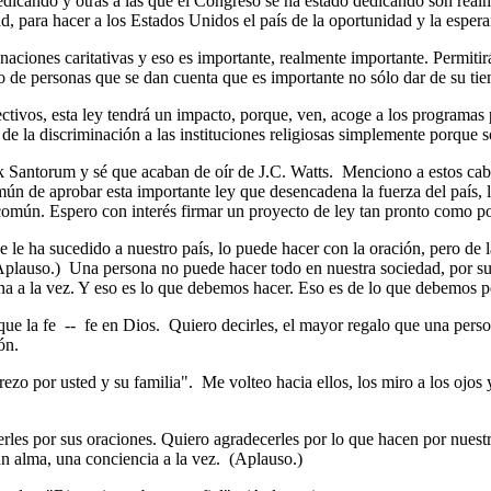
dicando y otras a las que el Congreso se ha estado dedicando son real
ad, para hacer a los Estados Unidos el país de la oportunidad y la espe
aciones caritativas y eso es importante, realmente importante. Permitir
jo de personas que se dan cuenta que es importante no sólo dar de su ti
ivos, esta ley tendrá un impacto, porque, ven, acoge a los programas pr
 de la discriminación a las instituciones religiosas simplemente porque 
ntorum y sé que acaban de oír de J.C. Watts. Menciono a estos caball
común de aprobar esta importante ley que desencadena la fuerza del país
común. Espero con interés firmar un proyecto de ley tan pronto como 
 le ha sucedido a nuestro país, lo puede hacer con la oración, pero de 
(Aplauso.) Una persona no puede hacer todo en nuestra sociedad, por su
a a la vez. Y eso es lo que debemos hacer. Eso es de lo que debemos p
e la fe -- fe en Dios. Quiero decirles, el mayor regalo que una person
ón.
o por usted y su familia". Me volteo hacia ellos, los miro a los ojos y
les por sus oraciones. Quiero agradecerles por lo que hacen por nuest
n alma, una conciencia a la vez. (Aplauso.)