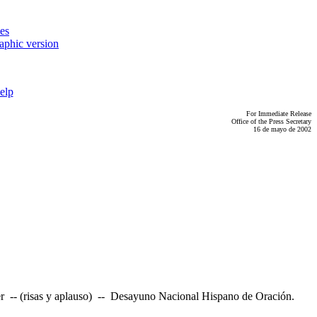
es
aphic version
elp
For Immediate Release
Office of the Press Secretary
16 de mayo de 2002
mer -- (risas y aplauso) -- Desayuno Nacional Hispano de Oración.