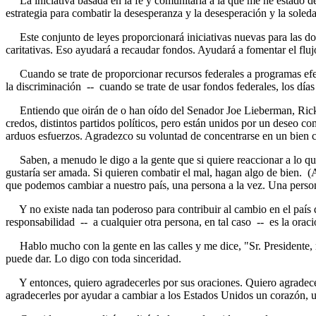
La iniciativa basada en la fe y comunitaria a la que me he estado de
estrategia para combatir la desesperanza y la desesperación y la soled
Este conjunto de leyes proporcionará iniciativas nuevas para las don
caritativas. Eso ayudará a recaudar fondos. Ayudará a fomentar el flu
Cuando se trate de proporcionar recursos federales a programas efect
la discriminación -- cuando se trate de usar fondos federales, los días
Entiendo que oirán de o han oído del Senador Joe Lieberman, Rick Sa
credos, distintos partidos políticos, pero están unidos por un deseo 
arduos esfuerzos. Agradezco su voluntad de concentrarse en un bien 
Saben, a menudo le digo a la gente que si quiere reaccionar a lo que
gustaría ser amada. Si quieren combatir el mal, hagan algo de bien. 
que podemos cambiar a nuestro país, una persona a la vez. Una person
Y no existe nada tan poderoso para contribuir al cambio en el país qu
responsabilidad -- a cualquier otra persona, en tal caso -- es la oraci
Hablo mucho con la gente en las calles y me dice, "Sr. Presidente, rez
puede dar. Lo digo con toda sinceridad.
Y entonces, quiero agradecerles por sus oraciones. Quiero agradecer
agradecerles por ayudar a cambiar a los Estados Unidos un corazón, u