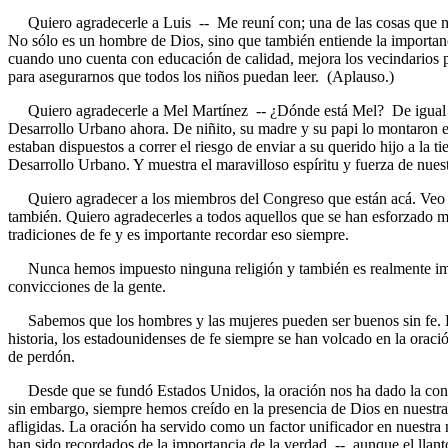
Quiero agradecerle a Luis -- Me reuní con; una de las cosas que me 
No sólo es un hombre de Dios, sino que también entiende la importanc
cuando uno cuenta con educación de calidad, mejora los vecindarios 
para asegurarnos que todos los niños puedan leer. (Aplauso.)
Quiero agradecerle a Mel Martínez -- ¿Dónde está Mel? De igual man
Desarrollo Urbano ahora. De niñito, su madre y su papi lo montaron e
estaban dispuestos a correr el riesgo de enviar a su querido hijo a la 
Desarrollo Urbano. Y muestra el maravilloso espíritu y fuerza de nues
Quiero agradecer a los miembros del Congreso que están acá. Veo qu
también. Quiero agradecerles a todos aquellos que se han esforzado m
tradiciones de fe y es importante recordar eso siempre.
Nunca hemos impuesto ninguna religión y también es realmente import
convicciones de la gente.
Sabemos que los hombres y las mujeres pueden ser buenos sin fe. Lo
historia, los estadounidenses de fe siempre se han volcado en la oració
de perdón.
Desde que se fundó Estados Unidos, la oración nos ha dado la confi
sin embargo, siempre hemos creído en la presencia de Dios en nuestras
afligidas. La oración ha servido como un factor unificador en nuestra
han sido recordados de la importancia de la verdad -- aunque el llan