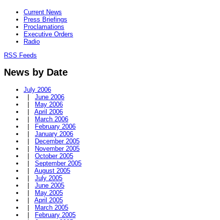
Current News
Press Briefings
Proclamations
Executive Orders
Radio
RSS Feeds
News by Date
July 2006
|
June 2006
|
May 2006
|
April 2006
|
March 2006
|
February 2006
|
January 2006
|
December 2005
|
November 2005
|
October 2005
|
September 2005
|
August 2005
|
July 2005
|
June 2005
|
May 2005
|
April 2005
|
March 2005
|
February 2005