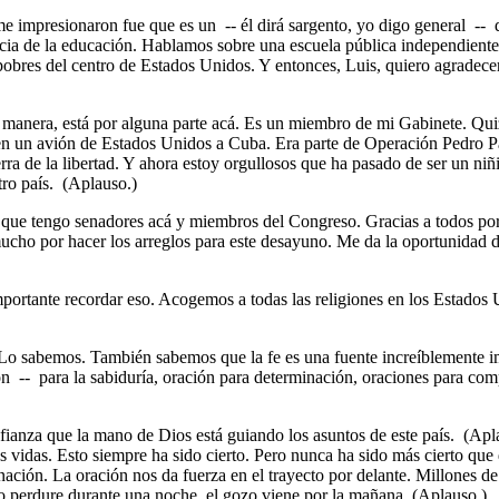
impresionaron fue que es un -- él dirá sargento, yo digo general -- d
ia de la educación. Hablamos sobre una escuela pública independiente q
pobres del centro de Estados Unidos. Y entonces, Luis, quiero agradec
era, está por alguna parte acá. Es un miembro de mi Gabinete. Quizá 
n un avión de Estados Unidos a Cuba. Era parte de Operación Pedro Pan
tierra de la libertad. Y ahora estoy orgullosos que ha pasado de ser un ni
tro país. (Aplauso.)
e tengo senadores acá y miembros del Congreso. Gracias a todos por v
ucho por hacer los arreglos para este desayuno. Me da la oportunidad 
ante recordar eso. Acogemos a todas las religiones en los Estados Un
 sabemos. También sabemos que la fe es una fuente increíblemente imp
n -- para la sabiduría, oración para determinación, oraciones para compa
anza que la mano de Dios está guiando los asuntos de este país. (Apl
 vidas. Esto siempre ha sido cierto. Pero nunca ha sido más cierto que
 nación. La oración nos da fuerza en el trayecto por delante. Millones d
to perdure durante una noche, el gozo viene por la mañana. (Aplauso.)