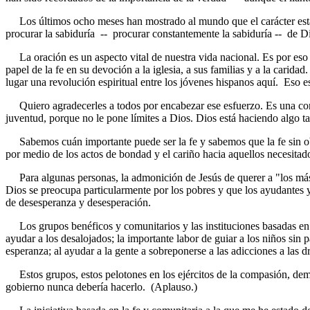
Los últimos ocho meses han mostrado al mundo que el carácter estad
procurar la sabiduría -- procurar constantemente la sabiduría -- de 
La oración es un aspecto vital de nuestra vida nacional. Es por eso q
papel de la fe en su devoción a la iglesia, a sus familias y a la carida
lugar una revolución espiritual entre los jóvenes hispanos aquí. Eso 
Quiero agradecerles a todos por encabezar ese esfuerzo. Es una contr
juventud, porque no le pone límites a Dios. Dios está haciendo algo t
Sabemos cuán importante puede ser la fe y sabemos que la fe sin obras,
por medio de los actos de bondad y el cariño hacia aquellos necesitad
Para algunas personas, la admonición de Jesús de querer a "los más
Dios se preocupa particularmente por los pobres y que los ayudantes y
de desesperanza y desesperación.
Los grupos benéficos y comunitarios y las instituciones basadas en la
ayudar a los desalojados; la importante labor de guiar a los niños sin
esperanza; al ayudar a la gente a sobreponerse a las adicciones a las 
Estos grupos, estos pelotones en los ejércitos de la compasión, dem
gobierno nunca debería hacerlo. (Aplauso.)