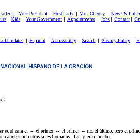
esident
|
Vice President
|
First Lady
|
Mrs. Cheney
|
News & Polici
urs
|
Kids
|
Your Government
|
Appointments
|
Jobs
|
Contact
|
Gr
ail Updates
|
Español
|
Accessibility
|
Search
|
Privacy Policy
|
H
NACIONAL HISPANO DE LA ORACIÓN
s.)
 aquí para el -- el primer -- el primer -- no, el último, pero el pri
 vida a mejorar a otros seres humanos. Lo aprecio mucho.