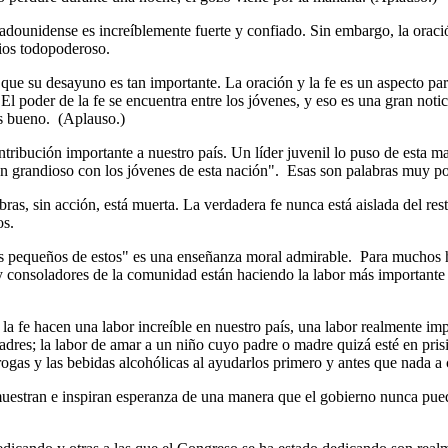
ounidense es increíblemente fuerte y confiado. Sin embargo, la oraci
Dios todopoderoso.
ue su desayuno es tan importante. La oración y la fe es un aspecto part
d. El poder de la fe se encuentra entre los jóvenes, y eso es una gran not
es bueno. (Aplauso.)
ibución importante a nuestro país. Un líder juvenil lo puso de esta m
an grandioso con los jóvenes de esta nación". Esas son palabras muy po
 sin acción, está muerta. La verdadera fe nunca está aislada del resto 
os.
 pequeños de estos" es una enseñanza moral admirable. Para muchos hi
 consoladores de la comunidad están haciendo la labor más importante d
 fe hacen una labor increíble en nuestro país, una labor realmente impo
 padres; la labor de amar a un niño cuyo padre o madre quizá esté en pri
drogas y las bebidas alcohólicas al ayudarlos primero y antes que nada 
uestran e inspiran esperanza de una manera que el gobierno nunca pued