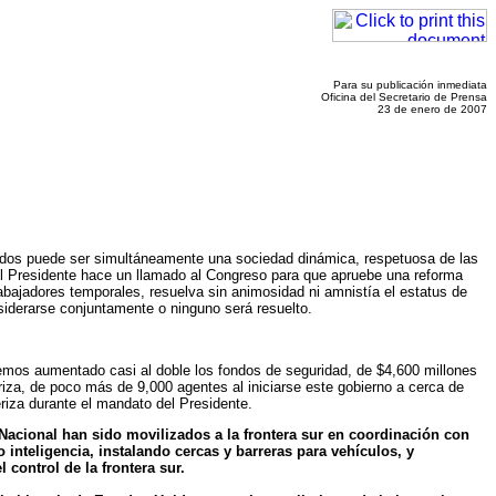
Para su publicación inmediata
Oficina del Secretario de Prensa
23 de enero de 2007
idos puede ser simultáneamente una sociedad dinámica, respetuosa de las
 El Presidente hace un llamado al Congreso para que apruebe una reforma
trabajadores temporales, resuelva sin animosidad ni amnistía el estatus de
iderarse conjuntamente o ninguno será resuelto.
mos aumentado casi al doble los fondos de seguridad, de $4,600 millones
riza, de poco más de 9,000 agentes al iniciarse este gobierno a cerca de
riza durante el mandato del Presidente.
Nacional han sido movilizados a la frontera sur en coordinación con
inteligencia, instalando cercas y barreras para vehículos, y
control de la frontera sur.