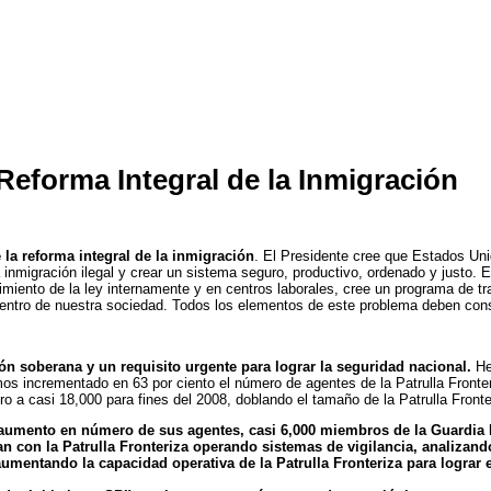
 Reforma Integral de la Inmigración
la reforma integral de la inmigración
. El Presidente cree que Estados Un
inmigración ilegal y crear un sistema seguro, productivo, ordenado y justo.
plimiento de la ley internamente y en centros laborales, cree un programa de 
dentro de nuestra sociedad. Todos los elementos de este problema deben cons
ón soberana y un requisito urgente para lograr la seguridad nacional.
He
mos incrementado en 63 por ciento el número de agentes de la Patrulla Fronte
a casi 18,000 para fines del 2008, doblando el tamaño de la Patrulla Fronte
l aumento en número de sus agentes, casi 6,000 miembros de la Guardia 
 con la Patrulla Fronteriza operando sistemas de vigilancia, analizando 
mentando la capacidad operativa de la Patrulla Fronteriza para lograr el 