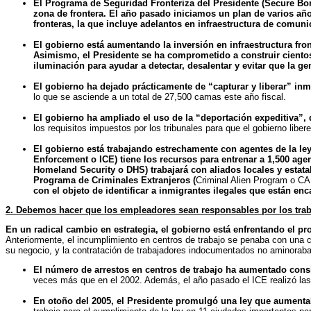
El Programa de Seguridad Fronteriza del Presidente (Secure Bord
zona de frontera.
El año
pasado iniciamos un plan de varios años
fronteras, la que incluye adelantos en infraestructura de comun
El gobierno está aumentando la inversión en infraestructura fro
Asimismo, el Presidente se ha comprometido a construir cientos d
iluminación para ayudar a detectar, desalentar y evitar que la ge
El gobierno ha dejado prácticamente de “capturar y liberar” inm
lo que se asciende a un total de 27,500 camas este año fiscal.
El gobierno ha ampliado el uso de la “deportación expeditiva”, 
los requisitos impuestos por los tribunales para que el gobierno liber
El gobierno está trabajando estrechamente con agentes de la ley 
Enforcement o ICE) tiene los recursos para entrenar a 1,500 age
Homeland Security o DHS) trabajará con aliados locales y estata
Programa de Criminales Extranjeros (
Criminal Alien Program o CA
con el objeto de identificar a inmigrantes ilegales que están enc
2. Debemos hacer que los empleadores sean responsables por los trab
En un radical cambio en estrategia, el gobierno está enfrentando el 
Anteriormente, el incumplimiento en centros de trabajo se penaba con una 
su negocio, y la contratación de trabajadores indocumentados no aminoraba
El número de arrestos en centros de trabajo ha aumentado cons
veces más que en el 2002. Además, el año pasado el ICE realizó las
En otoño del 2005, el Presidente promulgó una ley que aumentaba