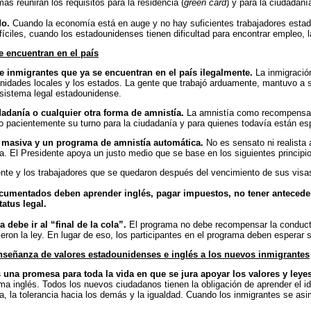
s reunirán los requisitos para la residencia (
green card
) y para la ciudadaní
do.
Cuando la economía está en auge y no hay suficientes trabajadores estado
fíciles, cuando los estadounidenses tienen dificultad para encontrar empleo,
e encuentran en el país
e inmigrantes que ya se encuentran en el país ilegalmente.
La inmigración
nidades locales y los estados. La gente que trabajó arduamente, mantuvo a su
l sistema legal estadounidense.
dadanía o cualquier otra forma de amnistía.
La amnistía como recompensa al
 pacientemente su turno para la ciudadanía y para quienes todavía están esp
n masiva y un programa de amnistía automática.
No es sensato ni realista 
. El Presidente apoya un justo medio que se base en los siguientes principi
ente y los trabajadores que se quedaron después del vencimiento de sus visa
ocumentados deben aprender inglés, pagar impuestos, no tener anteced
atus legal.
debe ir al “final de la cola”.
El programa no debe recompensar la conducta i
n la ley. En lugar de eso, los participantes en el programa deben esperar su 
nseñanza de valores estadounidenses e inglés a los nuevos inmigrantes
s una promesa para toda la vida en que se jura apoyar los valores y ley
ioma inglés. Todos los nuevos ciudadanos tienen la obligación de aprender el i
oria, la tolerancia hacia los demás y la igualdad. Cuando los inmigrantes se a