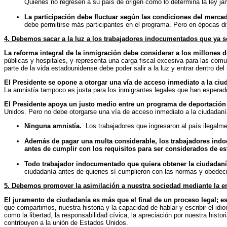
Quienes no regresen a su país de origen como lo determina la ley jamá
La participación debe fluctuar según las condiciones del merca
debe permitirse más participantes en el programa. Pero en épocas di
4
.
Debemos sacar a la luz a los trabajadores indocumentados que ya s
La reforma integral de la inmigración debe considerar a los millones d
públicas y hospitales, y representa una carga fiscal excesiva para las comu
parte de la vida estadounidense debe poder salir a la luz y entrar dentro de
El Presidente se opone a otorgar una vía de acceso inmediato a la ciu
La amnistía tampoco es justa para los inmigrantes legales que han esperado
El Presidente apoya un justo medio entre un programa de deportació
Unidos. Pero no debe otorgarse una vía de acceso inmediato a la ciudadanía
Ninguna amnistía.
Los trabajadores que ingresaron al país ilegalm
Además de pagar una multa considerable, los trabajadores ind
antes de cumplir con los requisitos para ser considerados de est
Todo trabajador indocumentado que quiera obtener la ciudadanía 
ciudadanía antes de quienes sí cumplieron con las normas y obedeciero
5
. Debemos promover la asimilación a nuestra sociedad mediante la e
El juramento de ciudadanía es más que el final de un proceso legal; e
que compartimos, nuestra historia y la capacidad de hablar y escribir el id
como la libertad, la responsabilidad cívica, la apreciación por nuestra hist
contribuyen a la unión de Estados Unidos.