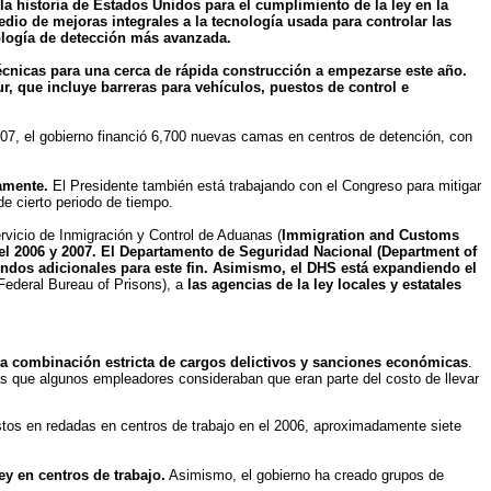
a historia de Estados Unidos para el cumplimiento de la ley en la
dio de mejoras integrales a la tecnología usada para controlar las
nología de detección más avanzada.
cnicas para una cerca de rápida construcción a empezarse este año.
ur, que incluye barreras para vehículos, puestos de control e
007, el gobierno financió 6,700 nuevas camas en centros de detención, con
amente.
El Presidente también está trabajando con el Congreso para mitigar
de cierto periodo de tiempo.
rvicio de Inmigración y Control de Aduanas (
Immigration and Customs
n el 2006 y 2007. El Departamento de Seguridad Nacional (Department of
ondos adicionales para este fin. Asimismo, el DHS está expandiendo el
Federal Bureau of Prisons), a
las agencias de la ley locales y estatales
na combinación estricta de cargos delictivos y sanciones económicas
.
as que algunos empleadores consideraban que eran parte del costo de llevar
tos en redadas en centros de trabajo en el 2006, aproximadamente siete
ey en centros de trabajo.
Asimismo, el gobierno ha creado grupos de