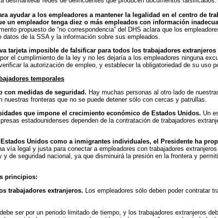
ara desmantelar redes de delincuentes que producen documentos falsificados.
 ayudar a los empleadores a mantener la legalidad en el centro de trab
e un empleador tenga diez o más empleados con información inadecuada
amento propuesto de “no correspondencia” del DHS aclara que los empleadore
de datos de la SSA y la información sobre sus empleados.
a tarjeta imposible de falsificar para todos los trabajadores extranjeros
r por el cumplimiento de la ley y no les dejaría a los empleadores ninguna e
 verificar la autorización de empleo, y establecer la obligatoriedad de su uso 
abajadores temporales
lo con medidas de seguridad.
Hay muchas personas al otro lado de nuestras
n nuestras fronteras que no se puede detener sólo con cercas y patrullas.
cesidades que impone el crecimiento económico de Estados Unidos.
Un es
esas estadounidenses dependen de la contratación de trabajadores extranjer
 a Estados Unidos como a inmigrantes individuales, el Presidente ha pr
vía legal y justa para conectar a empleadores con trabajadores extranjeros 
y de seguridad nacional, ya que disminuirá la presión en la frontera y permitir
s principios:
s trabajadores extranjeros.
Los empleadores sólo deben poder contratar tr
debe ser por un periodo limitado de tiempo, y los trabajadores extranjeros de