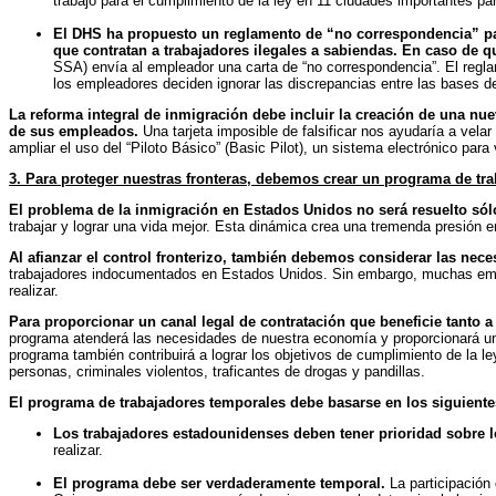
trabajo para el cumplimiento de la ley en 11 ciudades importantes p
El DHS ha propuesto un reglamento de “no correspondencia” para
que contratan a trabajadores ilegales a sabiendas.
En caso de qu
SSA) envía al empleador una carta de “no correspondencia”. El regl
los empleadores deciden ignorar las discrepancias entre las bases 
La reforma integral de inmigración debe incluir la creación de una nuev
de sus empleados.
Una tarjeta imposible de falsificar nos ayudaría a vela
ampliar el uso del “Piloto Básico” (Basic Pilot), un sistema electrónico para
3
. Para proteger nuestras fronteras, debemos crear un programa de tr
El problema de la inmigración en Estados Unidos no será resuelto só
trabajar y lograr una vida mejor. Esta dinámica crea una tremenda presión e
Al afianzar el control fronterizo, también debemos considerar las ne
trabajadores indocumentados en Estados Unidos. Sin embargo, muchas empr
realizar.
Para proporcionar un canal legal de contratación que beneficie tanto
programa atenderá las necesidades de nuestra economía y proporcionará una 
programa también contribuirá a lograr los objetivos de cumplimiento de la ley 
personas, criminales violentos, traficantes de drogas y pandillas.
El programa de trabajadores temporales debe basarse en los siguiente
Los trabajadores estadounidenses deben tener prioridad sobre lo
realizar.
El programa debe ser verdaderamente temporal.
La participación 