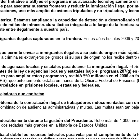
er Initiative o SBI) es el programa más avanzado tecnológicamente en l
 para asegurar nuestras fronteras y reducir la inmigración ilegal por me
icaciones, uso más amplio de aviones tripulados y no tripulados, y tec
nteriza.
Estamos ampliando la capacidad de detención y desarrollando té
e millas de infraestructura táctica integrada a lo largo de la frontera s
nte entre ilegalmente a nuestro país.
igrantes ilegales capturados en la frontera.
En los años fiscales 2006 y 2
que permite enviar a inmigrantes ilegales a su país de origen más rápid
e a criminales extranjeros peligrosos si su país de origen no los recibe dentro 
de agencias locales y estatales para detener la inmigración ilegal.
El Se
ntes de la ley de agencias locales y estatales bajo el programa 287(g) e
les para ampliar estos programas y recibió $50 millones en el 2006 en f
PS), que anteriormente estaba en manos de la Oficina Federal de Prisiones (
arcelados en prisiones locales, estatales y federales.
ajadores que contratan
problema de la contratación ilegal de trabajadores indocumentados con u
combinación de audiencias administrativas y multas. Las multas eran tan baj
.
iderablemente durante la gestión del Presidente.
Hubo más de 4,300 arres
 dos redadas más grandes en la historia de Estados Unidos.
 al doble los recursos federales para velar por el cumplimiento de la l