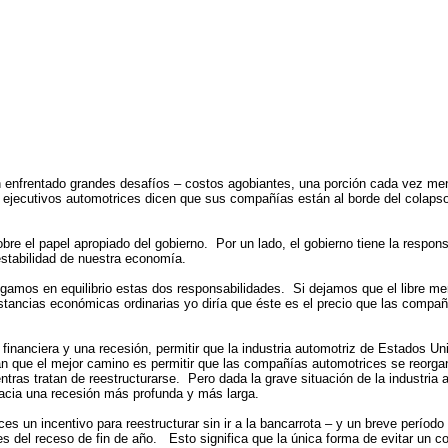
rentado grandes desafíos – costos agobiantes, una porción cada vez menor
 ejecutivos automotrices dicen que sus compañías están al borde del colaps
l papel apropiado del gobierno. Por un lado, el gobierno tiene la responsab
estabilidad de nuestra economía.
os en equilibrio estas dos responsabilidades. Si dejamos que el libre merc
tancias económicas ordinarias yo diría que éste es el precio que las compañí
anciera y una recesión, permitir que la industria automotriz de Estados Un
n que el mejor camino es permitir que las compañías automotrices se reorgan
ntras tratan de reestructurarse. Pero dada la grave situación de la industri
acia una recesión más profunda y más larga.
incentivo para reestructurar sin ir a la bancarrota – y un breve período de
s del receso de fin de año. Esto significa que la única forma de evitar un co