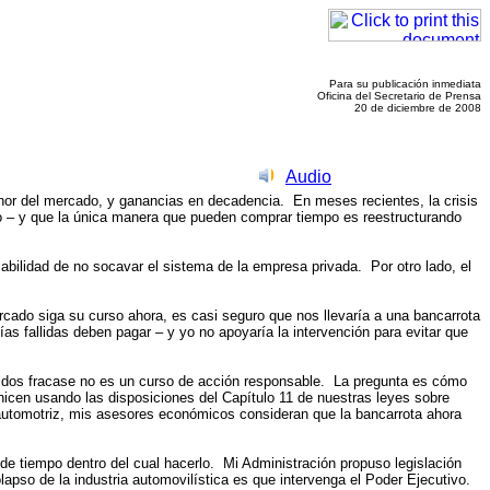
Para su publicación inmediata
Oficina del Secretario de Prensa
20 de diciembre de 2008
Audio
 del mercado, y ganancias en decadencia. En meses recientes, la crisis
o – y que la única manera que pueden comprar tiempo es reestructurando
ilidad de no socavar el sistema de la empresa privada. Por otro lado, el
ado siga su curso ahora, es casi seguro que nos llevaría a una bancarrota
as fallidas deben pagar – y yo no apoyaría la intervención para evitar que
idos fracase no es un curso de acción responsable. La pregunta es cómo
icen usando las disposiciones del Capítulo 11 de nuestras leyes sobre
a automotriz, mis asesores económicos consideran que la bancarrota ahora
 tiempo dentro del cual hacerlo. Mi Administración propuso legislación
lapso de la industria automovilística es que intervenga el Poder Ejecutivo.