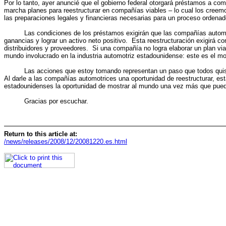
Por lo tanto, ayer anuncié que el gobierno federal otorgará préstamos a c
marcha planes para reestructurar en compañías viables – lo cual los creem
las preparaciones legales y financieras necesarias para un proceso ordenad
Las condiciones de los préstamos exigirán que las compañías automotri
ganancias y lograr un activo neto positivo. Esta reestructuración exigirá co
distribuidores y proveedores. Si una compañía no logra elaborar un plan v
mundo involucrado en la industria automotriz estadounidense: este es el mom
Las acciones que estoy tomando representan un paso que todos quisiéram
Al darle a las compañías automotrices una oportunidad de reestructurar, e
estadounidenses la oportunidad de mostrar al mundo una vez más que pueden
Gracias por escuchar.
Return to this article at:
/news/releases/2008/12/20081220.es.html