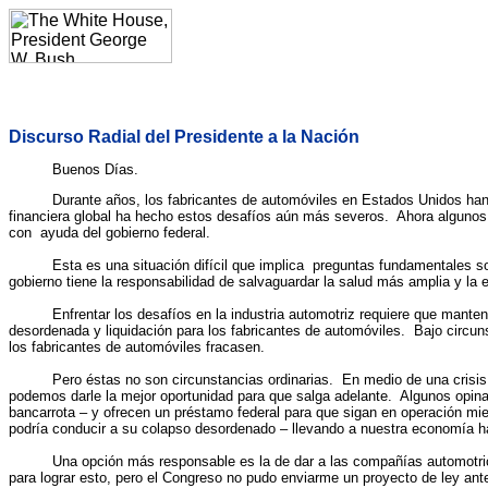
Discurso Radial del Presidente a la Nación
Buenos Días.
Durante años, los fabricantes de automóviles en Estados Unidos han enf
financiera global ha hecho estos desafíos aún más severos. Ahora algunos
con ayuda del gobierno federal.
Esta es una situación difícil que implica preguntas fundamentales sobre e
gobierno tiene la responsabilidad de salvaguardar la salud más amplia y la 
Enfrentar los desafíos en la industria automotriz requiere que mantengam
desordenada y liquidación para los fabricantes de automóviles. Bajo circuns
los fabricantes de automóviles fracasen.
Pero éstas no son circunstancias ordinarias. En medio de una crisis fin
podemos darle la mejor oportunidad para que salga adelante. Algunos opina
bancarrota – y ofrecen un préstamo federal para que sigan en operación mie
podría conducir a su colapso desordenado – llevando a nuestra economía h
Una opción más responsable es la de dar a las compañías automotrices un 
para lograr esto, pero el Congreso no pudo enviarme un proyecto de ley ante