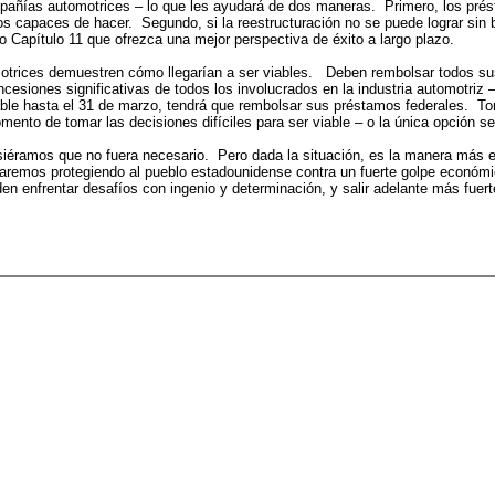
ompañías automotrices – lo que les ayudará de dos maneras. Primero, los pré
os capaces de hacer. Segundo, si la reestructuración no se puede lograr sin 
o Capítulo 11 que ofrezca una mejor perspectiva de éxito a largo plazo.
ces demuestren cómo llegarían a ser viables. Deben rembolsar todos sus 
ncesiones significativas de todos los involucrados en la industria automotriz –
iable hasta el 31 de marzo, tendrá que rembolsar sus préstamos federales. T
ento de tomar las decisiones difíciles para ser viable – o la única opción se
os que no fuera necesario. Pero dada la situación, es la manera más efec
staremos protegiendo al pueblo estadounidense contra un fuerte golpe econó
 enfrentar desafíos con ingenio y determinación, y salir adelante más fuert