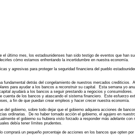
l último mes, los estadounidenses han sido testigo de eventos que han su
decirles cómo estamos enfrentando la incertidumbre en nuestra economía.
s y agresivas para proteger la seguridad financiera del pueblo estadounid
undamental detrás del congelamiento de nuestros mercados crediticios. A pr
ólares para ayudar a los bancos a reconstruir su capital. Esta semana yo anun
apital ayudará a los bancos a seguir prestando a negocios y consumidores. 
 de cuenta de los bancos y atascando el sistema financiero. Este esfuerzo ext
enses, a fin de que puedan crear empleos y hacer crecer nuestra economía.
gobierno, sobre todo dejar que el gobierno adquiera acciones de bancos p
cias ordinarias. De no haber tomado acción el gobierno, el agujero en nuestr
almente el gobierno su hubiera visto forzado a responder más adelante con 
duales debía tener límites prudentes.
 comprará un pequeño porcentaje de acciones en los bancos que opten por pa