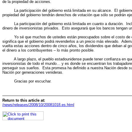
de la propiedad de acciones.
La participación del gobierno está limitada en su alcance. El gobierno no
propiedad del gobierno tendrán derechos de votación que sólo se podrán ejerc
La participación del gobierno está limitada en cuanto a duración. Inclu
dinero de inversionistas privados. Esto asegurará que los bancos tengan un 
Yo sé que muchos de ustedes están preocupados sobre el costo de este 
significa que el gobierno podrá revenderlos a un precio más elevado. Ademá
vuelta estas acciones dentro de cinco años, los dividendos que deban al 
el dinero a los contribuyentes – lo más pronto posible.
A largo plazo, el pueblo estadounidense puede tener confianza en que n
inversionistas de todo el mundo… y es donde se encuentran los trabajadore
perseguir sus sueños. Esta promesa ha definido a nuestra Nación desde su
Nación por generaciones venideras.
Gracias por escuchar.
Return to this article at:
/news/releases/2008/10/20081018.es.html