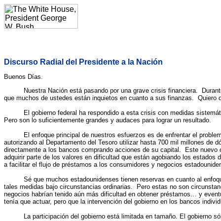
Discurso Radial del Presidente a la Nación
Buenos Días.
Nuestra Nación está pasando por una grave crisis financiera. Durante e
que muchos de ustedes están inquietos en cuanto a sus finanzas. Quiero 
El gobierno federal ha respondido a esta crisis con medidas sistemática
Pero son lo suficientemente grandes y audaces para lograr un resultado.
El enfoque principal de nuestros esfuerzos es de enfrentar el problema f
autorizando al Departamento del Tesoro utilizar hasta 700 mil millones de d
directamente a los bancos comprando acciones de su capital. Este nuevo c
adquirir parte de los valores en dificultad que están agobiando los estados
a facilitar el flujo de préstamos a los consumidores y negocios estadounid
Sé que muchos estadounidenses tienen reservas en cuanto al enfoque del 
tales medidas bajo circunstancias ordinarias. Pero estas no son circunstan
negocios habrían tenido aún más dificultad en obtener préstamos… y eventu
tenía que actuar, pero que la intervención del gobierno en los bancos indivi
La participación del gobierno está limitada en tamaño. El gobierno sólo