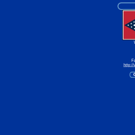
F
http:/